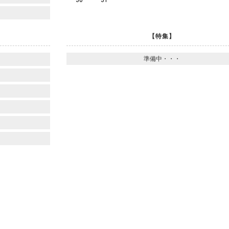
30
31
【特集】
準備中・・・