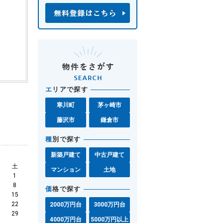
エ
リアで探す
寒川町
茅ヶ崎市
藤沢市
鎌倉市
種
別で探す
新築戸建て
中古戸建て
土
マンション
土地
1
8
価
格で探す
15
22
2000万円台
3000万円台
29
4000万円台
5000万円以上