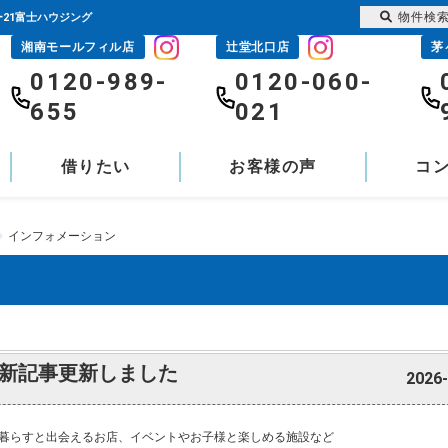
物件検
ー21富士ハウジング
湘南モールフィル店
辻堂北口店
茅
0120-989-
0120-060-
655
021
借りたい
お客様の声
コ
インフォメーション
新記事更新しました
2026-
暮らすと出会えるお店、イベントやお子様と楽しめる施設など