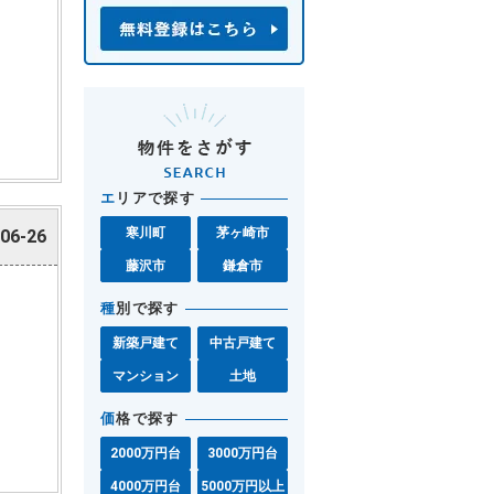
エ
リアで探す
寒川町
茅ヶ崎市
06-26
藤沢市
鎌倉市
種
別で探す
新築戸建て
中古戸建て
マンション
土地
価
格で探す
2000万円台
3000万円台
4000万円台
5000万円以上