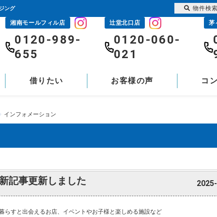
物件検
ウジング
湘南モールフィル店
辻堂北口店
茅
0120-989-
0120-060-
655
021
借りたい
お客様の声
コ
インフォメーション
新記事更新しました
2025-
暮らすと出会えるお店、イベントやお子様と楽しめる施設など