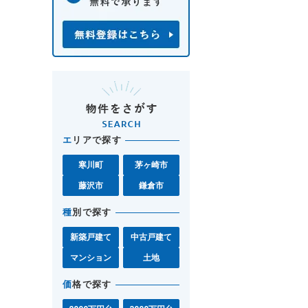
エ
リアで探す
寒川町
茅ヶ崎市
藤沢市
鎌倉市
種
別で探す
新築戸建て
中古戸建て
マンション
土地
価
格で探す