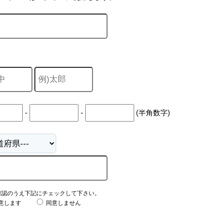
-
-
(半角数字)
確認のうえ下記にチェックして下さい。
意します
同意しません