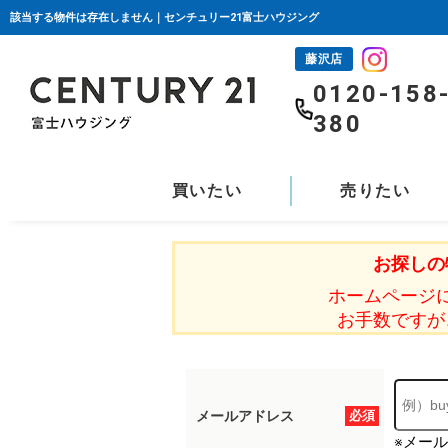
該当する物件は存在しません｜センチュリー21富士ハウジング
藤沢店
0120-158
380
買いたい
売りたい
お探しの
ホームページ
お手数ですが
メールアドレス
必須
※メー