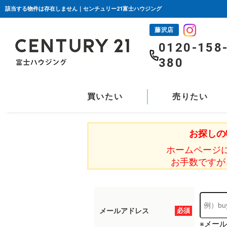
該当する物件は存在しません｜センチュリー21富士ハウジング
藤沢店
0120-158
380
買いたい
売りたい
お探しの
ホームページ
お手数ですが
メールアドレス
必須
※メー