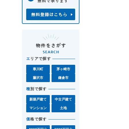
エ
リアで探す
寒川町
茅ヶ崎市
藤沢市
鎌倉市
種
別で探す
新築戸建て
中古戸建て
マンション
土地
価
格で探す