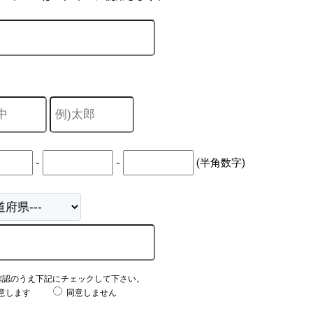
-
-
(半角数字)
確認のうえ下記にチェックして下さい。
意します
同意しません