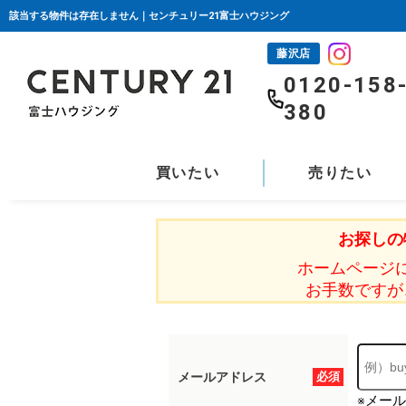
該当する物件は存在しません｜センチュリー21富士ハウジング
藤沢店
0120-158
380
買いたい
売りたい
お探しの
ホームページ
お手数ですが
メールアドレス
必須
※メー