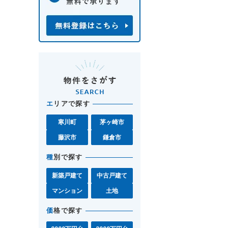
エ
リアで探す
寒川町
茅ヶ崎市
藤沢市
鎌倉市
種
別で探す
新築戸建て
中古戸建て
マンション
土地
価
格で探す