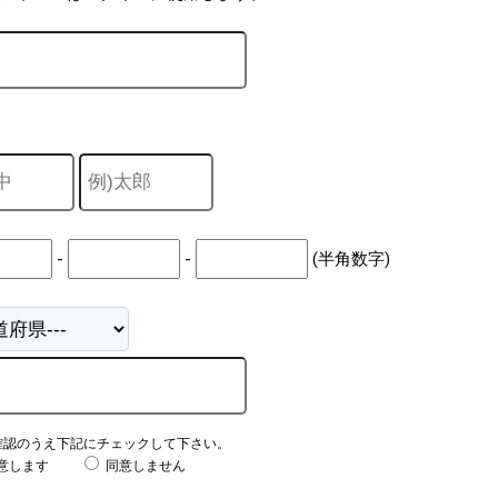
-
-
(半角数字)
確認のうえ下記にチェックして下さい。
意します
同意しません