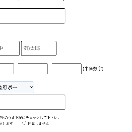
-
-
(半角数字)
確認のうえ下記にチェックして下さい。
意します
同意しません