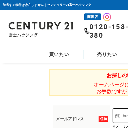
該当する物件は存在しません｜センチュリー21富士ハウジング
藤沢店
0120-158
380
買いたい
売りたい
お探しの
ホームページ
お手数ですが
メールアドレス
必須
※メー