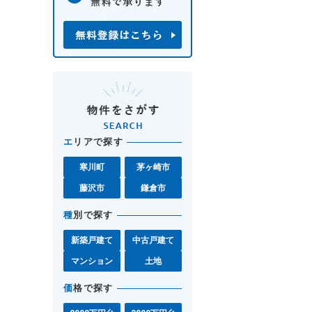
エ
リアで探す
寒川町
茅ヶ崎市
藤沢市
鎌倉市
種
別で探す
新築戸建て
中古戸建て
マンション
土地
価
格で探す