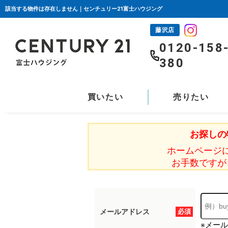
該当する物件は存在しません｜センチュリー21富士ハウジング
藤沢店
0120-158
380
買いたい
売りたい
お探しの
ホームページ
お手数ですが
メールアドレス
必須
※メー