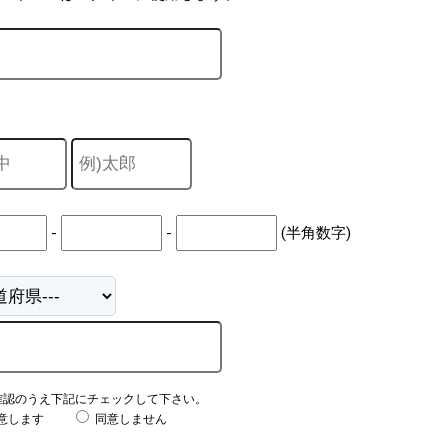
-
-
(半角数字)
確認のうえ下記にチェックして下さい。
意します
同意しません