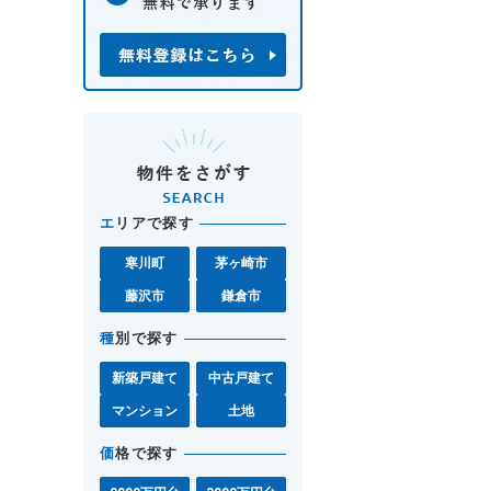
エ
リアで探す
寒川町
茅ヶ崎市
藤沢市
鎌倉市
種
別で探す
新築戸建て
中古戸建て
マンション
土地
価
格で探す