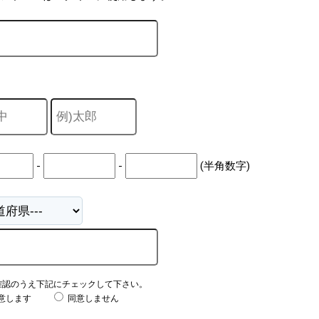
-
-
(半角数字)
確認のうえ下記にチェックして下さい。
意します
同意しません