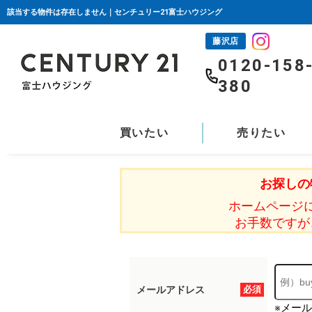
該当する物件は存在しません｜センチュリー21富士ハウジング
藤沢店
0120-158
380
買いたい
売りたい
お探しの
ホームページ
お手数ですが
メールアドレス
必須
※メー