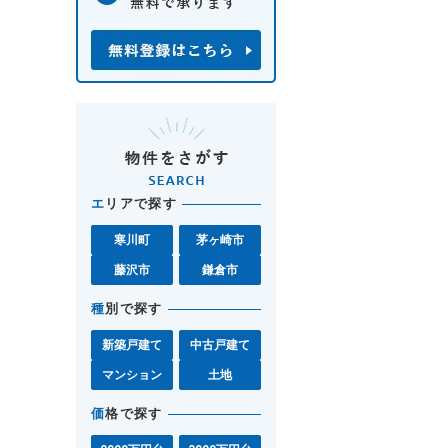
エ
リアで探す
寒川町
茅ヶ崎市
藤沢市
鎌倉市
種
別で探す
新築戸建て
中古戸建て
マンション
土地
価
格で探す