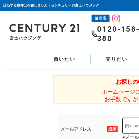
該当する物件は存在しません｜センチュリー21富士ハウジング
藤沢店
0120-158
380
買いたい
売りたい
お探しの
ホームページ
お手数ですが
メールアドレス
必須
※メー