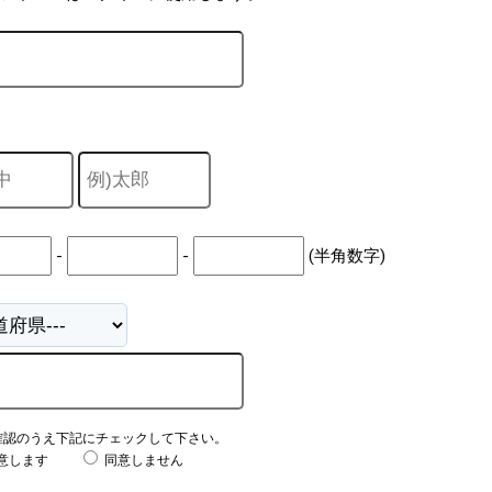
-
-
(半角数字)
確認のうえ下記にチェックして下さい。
意します
同意しません