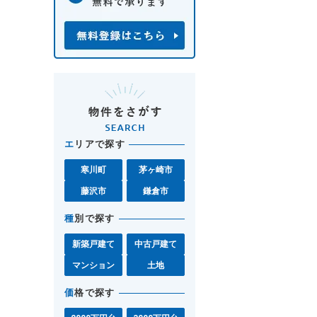
エ
リアで探す
寒川町
茅ヶ崎市
藤沢市
鎌倉市
種
別で探す
新築戸建て
中古戸建て
マンション
土地
価
格で探す