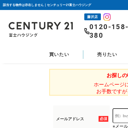
該当する物件は存在しません｜センチュリー21富士ハウジング
藤沢店
0120-158
380
買いたい
売りたい
お探しの
ホームページ
お手数ですが
メールアドレス
必須
※メー