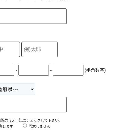
-
-
(半角数字)
確認のうえ下記にチェックして下さい。
意します
同意しません