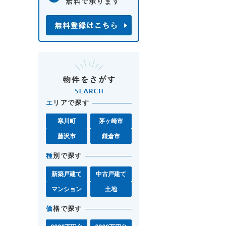
エ
リアで探す
寒川町
茅ヶ崎市
藤沢市
鎌倉市
種
別で探す
新築戸建て
中古戸建て
マンション
土地
価
格で探す