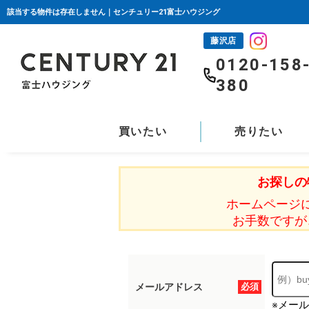
該当する物件は存在しません｜センチュリー21富士ハウジング
藤沢店
0120-158
380
買いたい
売りたい
お探しの
ホームページ
お手数ですが
メールアドレス
必須
※メー