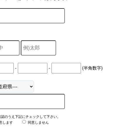
-
-
(半角数字)
確認のうえ下記にチェックして下さい。
意します
同意しません