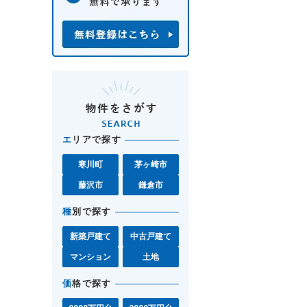
エ
リアで探す
寒川町
茅ヶ崎市
藤沢市
鎌倉市
種
別で探す
新築戸建て
中古戸建て
マンション
土地
価
格で探す