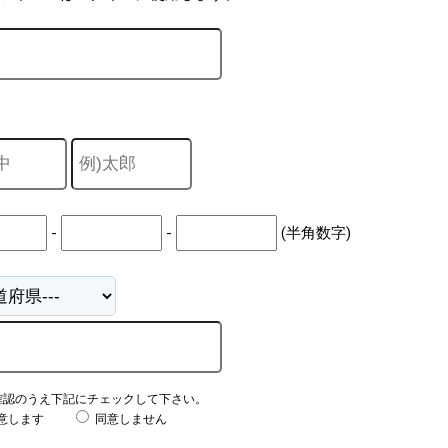
-
-
(半角数字)
確認のうえ下記にチェックして下さい。
意します
同意しません