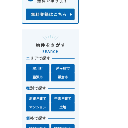
エ
リアで探す
寒川町
茅ヶ崎市
藤沢市
鎌倉市
種
別で探す
新築戸建て
中古戸建て
マンション
土地
価
格で探す