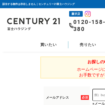
該当する物件は存在しません｜センチュリー21富士ハウジング
藤沢店
0120-158
380
買いたい
売りたい
お探しの
ホームページ
お手数ですが
メールアドレス
必須
※メー