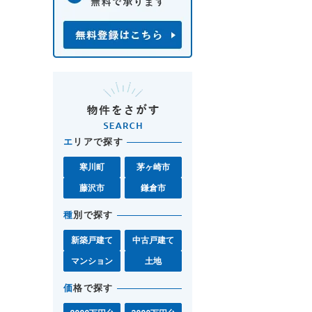
エ
リアで探す
寒川町
茅ヶ崎市
藤沢市
鎌倉市
種
別で探す
新築戸建て
中古戸建て
マンション
土地
価
格で探す