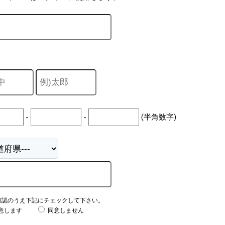
-
-
(半角数字)
確認のうえ下記にチェックして下さい。
意します
同意しません