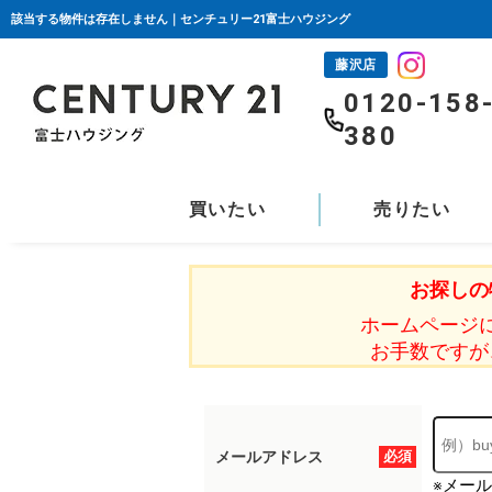
該当する物件は存在しません｜センチュリー21富士ハウジング
藤沢店
0120-158
380
買いたい
売りたい
お探しの
ホームページ
お手数ですが
メールアドレス
必須
※メー