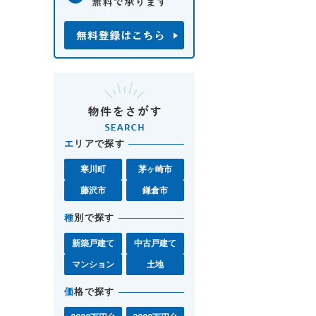
エ
リアで探す
寒川町
茅ヶ崎市
藤沢市
鎌倉市
種
別で探す
新築戸建て
中古戸建て
マンション
土地
価
格で探す