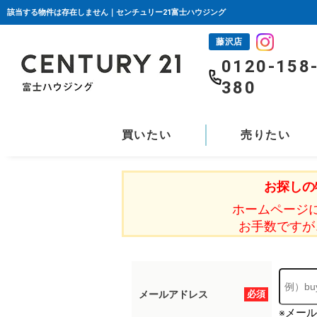
該当する物件は存在しません｜センチュリー21富士ハウジング
藤沢店
0120-158
380
買いたい
売りたい
お探しの
ホームページ
お手数ですが
メールアドレス
必須
※メー