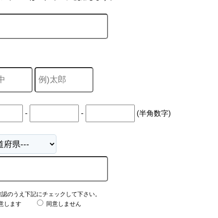
-
-
(半角数字)
確認のうえ下記にチェックして下さい。
意します
同意しません