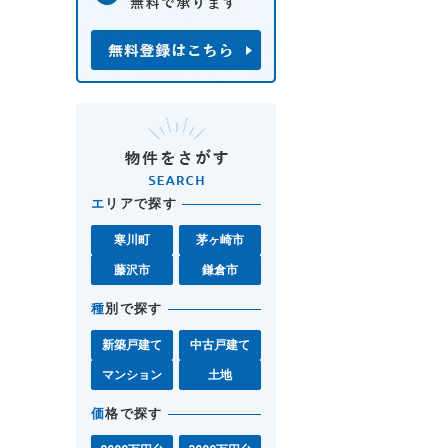
エ
リアで探す
寒川町
茅ヶ崎市
藤沢市
鎌倉市
種
別で探す
新築戸建て
中古戸建て
マンション
土地
価
格で探す