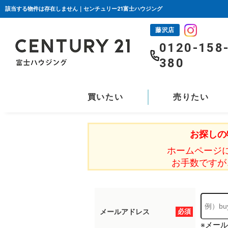
該当する物件は存在しません｜センチュリー21富士ハウジング
藤沢店
0120-158
380
買いたい
売りたい
お探しの
ホームページ
お手数ですが
メールアドレス
必須
※メー