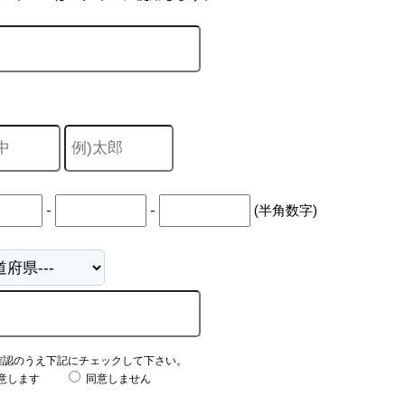
-
-
(半角数字)
確認のうえ下記にチェックして下さい。
意します
同意しません