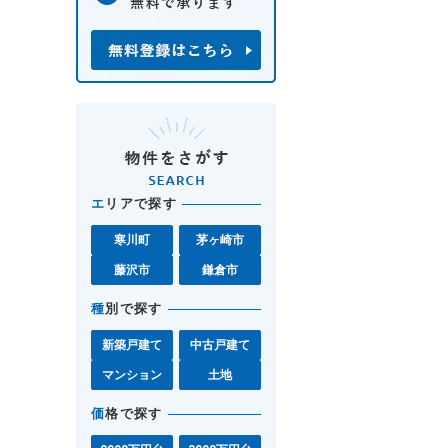
エ
リアで探す
寒川町
茅ヶ崎市
藤沢市
鎌倉市
種
別で探す
新築戸建て
中古戸建て
マンション
土地
価
格で探す