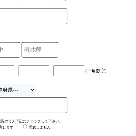
-
-
(半角数字)
確認のうえ下記にチェックして下さい。
意します
同意しません