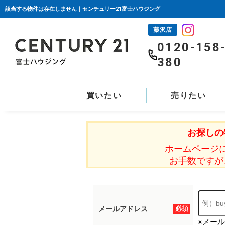
該当する物件は存在しません｜センチュリー21富士ハウジング
藤沢店
0120-158
380
買いたい
売りたい
お探しの
ホームページ
お手数ですが
メールアドレス
必須
※メー