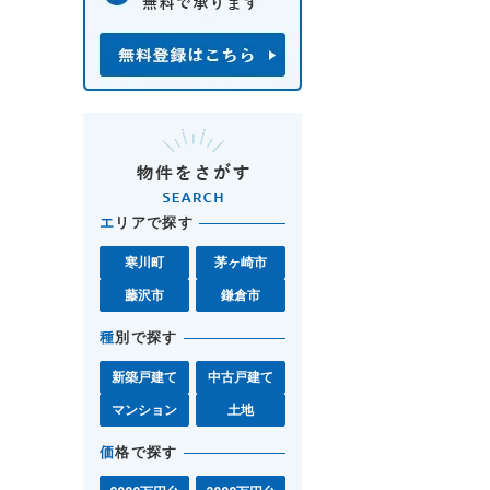
エ
リアで探す
寒川町
茅ヶ崎市
藤沢市
鎌倉市
種
別で探す
新築戸建て
中古戸建て
マンション
土地
価
格で探す