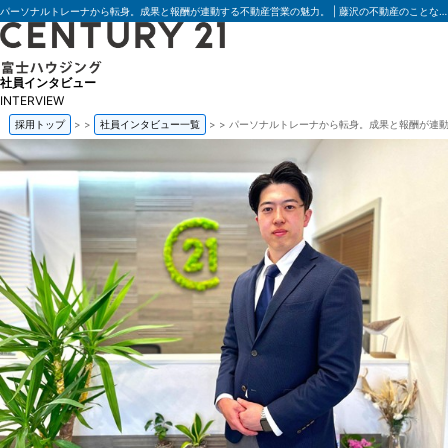
パーソナルトレーナから転身。成果と報酬が連動する不動産営業の魅力。 | 藤沢の不動産のことならセンチュリー21富士ハウジング
社員インタビュー
トップページ
INTERVIEW
私たちについて
採用トップ
>
社員インタビュー一覧
>
パーソナルトレーナから転身。成果と報酬が連
仕事を知る
教育制度
社内活動
キャリアパス
ENTRY