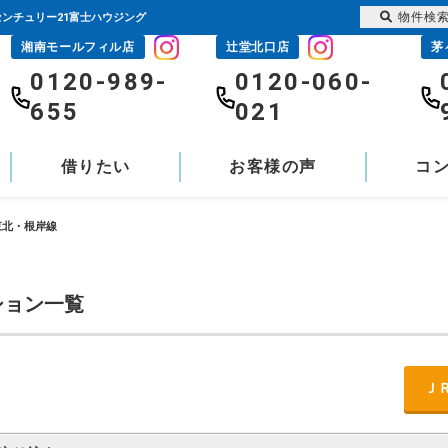
物件検
ンチュリー21富士ハウジング
湘南モールフィル店
辻堂北口店
茅
0120-989-
0120-060-
655
021
借りたい
お客様の声
コ
東北・根岸線
ション一覧
Ｊ