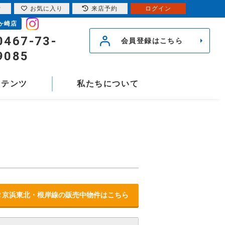
索
お気に入り
来店予約
ログイン
ヶ崎店
0467-73-
会員登録はこちら
9085
ンテンツ
私たちについて
Ｒ京浜東北・根岸線の販売中物件はこちら