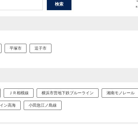
平塚市
逗子市
ＪＲ相模線
横浜市営地下鉄ブルーライン
湘南モノレール
イン高海
小田急江ノ島線