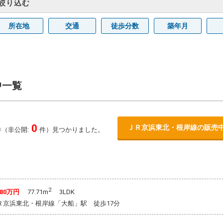
絞り込む
所在地
交通
徒歩分数
築年月
中一覧
0
ＪＲ京浜東北・根岸線の販売
件（非公開:
件）見つかりました。
2
380万円
77.71m
3LDK
：ＪＲ京浜東北・根岸線「大船」駅 徒歩17分