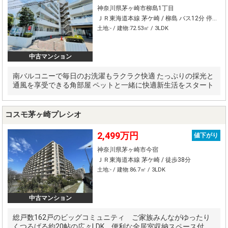
神奈川県茅ヶ崎市柳島1丁目
ＪＲ東海道本線 茅ケ崎 / 柳島 バス12分 停歩3分
土地:- / 建物:72.53㎡ / 3LDK
中古マンション
南バルコニーで毎日のお洗濯もラクラク快適 たっぷりの採光と
通風を享受できる角部屋 ペットと一緒に快適新生活をスタート
コスモ茅ヶ崎プレシオ
2,499万円
値下がり
神奈川県茅ヶ崎市今宿
ＪＲ東海道本線 茅ケ崎 / 徒歩38分
土地:- / 建物:86.7㎡ / 3LDK
中古マンション
総戸数162戸のビッグコミュニティ ご家族みんながゆったり
くつろげる約20帖の広々LDK 便利な全居室収納スペース付