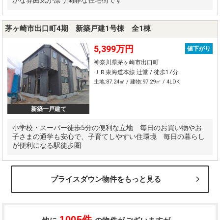
かな雰囲気が漂う閑静な住宅街です
茅ヶ崎市出口町4期 新築戸建1号棟 全1棟
5,399万円
値下がり
神奈川県茅ヶ崎市出口町
ＪＲ東海道本線 辻堂 / 徒歩17分
土地:87.24㎡ / 建物:97.29㎡ / 4LDK
新築一戸建て
小学校・スーパー徒歩5分の便利な立地 毎日のお買い物やお
子さまの通学も安心で、子育てしやすい住環境 毎日の暮らし
が便利になる駅徒歩圏
プライスダウン物件をもっと見る
1005件