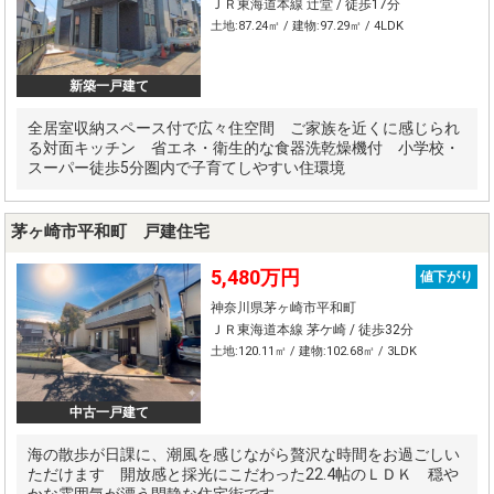
ＪＲ東海道本線 辻堂 / 徒歩17分
土地:87.24㎡ / 建物:97.29㎡ / 4LDK
新築一戸建て
全居室収納スペース付で広々住空間 ご家族を近くに感じられ
る対面キッチン 省エネ・衛生的な食器洗乾燥機付 小学校・
スーパー徒歩5分圏内で子育てしやすい住環境
茅ヶ崎市平和町 戸建住宅
5,480万円
値下がり
神奈川県茅ヶ崎市平和町
ＪＲ東海道本線 茅ケ崎 / 徒歩32分
土地:120.11㎡ / 建物:102.68㎡ / 3LDK
中古一戸建て
海の散歩が日課に、潮風を感じながら贅沢な時間をお過ごしい
ただけます 開放感と採光にこだわった22.4帖のＬＤＫ 穏や