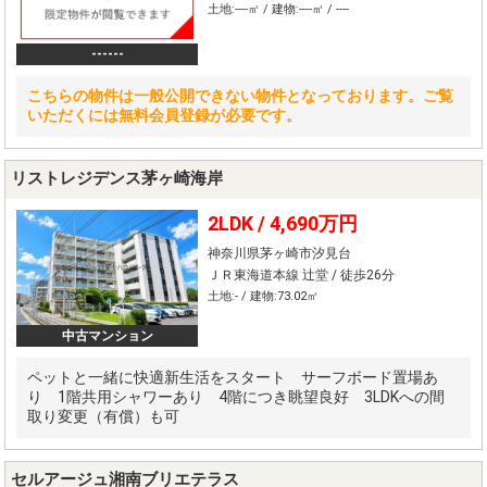
土地:----㎡ / 建物:----㎡ / ----
------
こちらの物件は一般公開できない物件となっております。ご覧
いただくには無料会員登録が必要です。
リストレジデンス茅ヶ崎海岸
2LDK /
4,690万円
神奈川県茅ヶ崎市汐見台
ＪＲ東海道本線 辻堂 / 徒歩26分
土地:- / 建物:73.02㎡
中古マンション
ペットと一緒に快適新生活をスタート サーフボード置場あ
り 1階共用シャワーあり 4階につき眺望良好 3LDKへの間
取り変更（有償）も可
セルアージュ湘南ブリエテラス