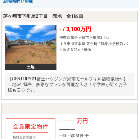
新着物件情報
茅ヶ崎市下町屋2丁目 売地 全1区画
- /
3,100万円
神奈川県茅ヶ崎市下町屋2丁目
ＪＲ東海道本線 茅ケ崎 / 鶴嶺小学校前 バス11分 停歩6分
土地:213.02㎡ / 建物:-
土地
【CENTURY21富士ハウジング湘南モールフィル店取扱物件】
土地64.43坪、多彩なプランが可能な広さ！小学校が近くお子
様も安心です。
------------
--------万円
-----------------
----線 ----駅 徒歩--分