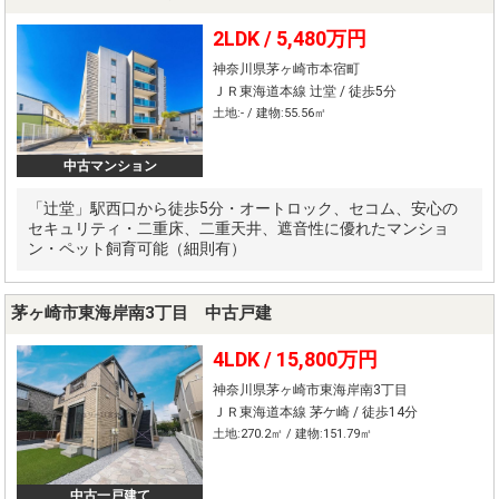
2LDK /
5,480万円
神奈川県茅ヶ崎市本宿町
ＪＲ東海道本線 辻堂 / 徒歩5分
土地:- / 建物:55.56㎡
中古マンション
「辻堂」駅西口から徒歩5分・オートロック、セコム、安心の
セキュリティ・二重床、二重天井、遮音性に優れたマンショ
ン・ペット飼育可能（細則有）
茅ヶ崎市東海岸南3丁目 中古戸建
4LDK /
15,800万円
神奈川県茅ヶ崎市東海岸南3丁目
ＪＲ東海道本線 茅ケ崎 / 徒歩14分
土地:270.2㎡ / 建物:151.79㎡
中古一戸建て