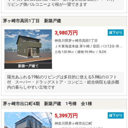
リビング側バルコニーより桜が一望できます
茅ヶ崎市高田1丁目 新築戸建
3,980万円
値下がり
神奈川県茅ヶ崎市高田1丁目
ＪＲ東海道本線 茅ケ崎 / 室田 バス12分 停歩3分
土地:120.86㎡ / 建物:93.88㎡ / 3LDK
新築一戸建て
陽光あふれる19帖のリビングは多目的に使える5.8帖のロフト
付 スーパー・ドラッグストア・コンビニ・総合病院も徒歩圏
内の暮らしやすい立地です
茅ヶ崎市出口町4期 新築戸建 1号棟 全1棟
5,399万円
値下がり
神奈川県茅ヶ崎市出口町