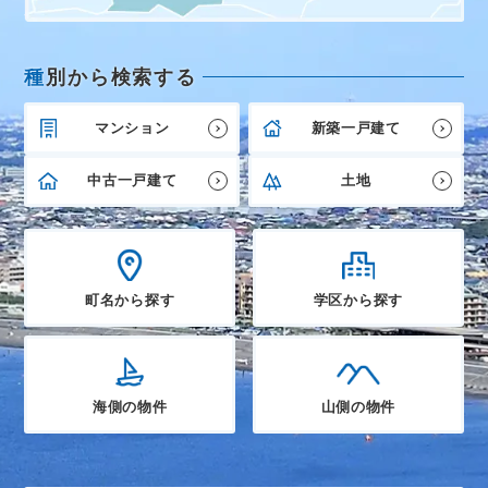
種
別から検索する
マンション
新築一戸建て
中古一戸建て
土地
町名から探す
学区から探す
海側の物件
山側の物件