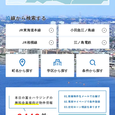
沿
線から検索する
JR東海道本線
小田急江ノ島線
JR相模線
江ノ島電鉄
町名から探す
学区から探す
条件から探す