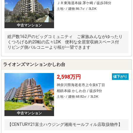
ＪＲ東海道本線 茅ケ崎 / 徒歩38分
土地:- / 建物:86.7㎡ / 3LDK
中古マンション
総戸数162戸のビッグコミュニティ ご家族みんながゆったり
くつろげる約20帖の広々LDK 便利な全居室収納スペース付
リビング側バルコニーより桜が一望できます
ライオンズマンションかしわ台
2,598万円
値下がり
神奈川県海老名市上今泉6丁目
相鉄本線 かしわ台 / 徒歩9分
土地:- / 建物:68.82㎡ / 3LDK
中古マンション
【CENTURY21富士ハウジング湘南モールフィル店取扱物件】