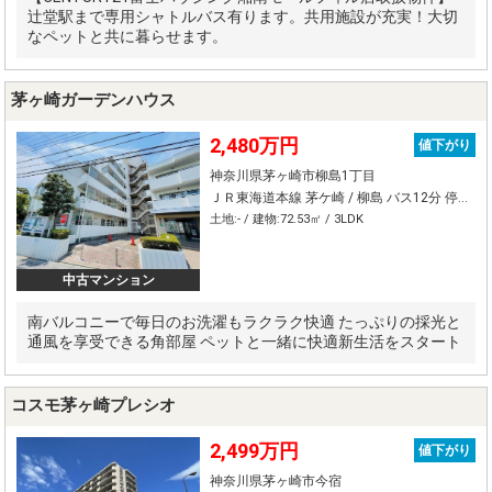
辻堂駅まで専用シャトルバス有ります。共用施設が充実！大切
なペットと共に暮らせます。
茅ヶ崎ガーデンハウス
2,480万円
値下がり
神奈川県茅ヶ崎市柳島1丁目
ＪＲ東海道本線 茅ケ崎 / 柳島 バス12分 停歩3分
土地:- / 建物:72.53㎡ / 3LDK
中古マンション
南バルコニーで毎日のお洗濯もラクラク快適 たっぷりの採光と
通風を享受できる角部屋 ペットと一緒に快適新生活をスタート
コスモ茅ヶ崎プレシオ
2,499万円
値下がり
神奈川県茅ヶ崎市今宿