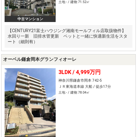
土地:- / 建物:71.52㎡
中古マンション
【CENTURY21富士ハウジング湘南モールフィル店取扱物件】
水回り一新 旧排水管更新 ペットと一緒に快適新生活をスタ
ート（細則有）
オーベル鎌倉岡本グランフィオーレ
3LDK /
4,999万円
神奈川県鎌倉市岡本 742-5
ＪＲ東海道本線 大船 / 徒歩17分
土地:- / 建物:78.04㎡