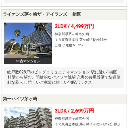
ライオンズ茅ヶ崎ザ・アイランズ I街区
2LDK /
4,499万円
神奈川県茅ヶ崎市矢畑
ＪＲ東海道本線 茅ケ崎 / 徒歩16分
土地:- / 建物:63.72㎡
中古マンション
総戸数828戸のビッグコミュニティマンション 駅に近い1街区
11階から望む、開放的なパノラマ眺望 充実の共用設備で快適便
利な暮らし 忙しいご家族に嬉しい宅配ボックス
第一ハイツ茅ヶ崎
3LDK /
2,699万円
神奈川県茅ヶ崎市今宿
ＪＲ東海道本線 茅ケ崎 / 今宿 バス9分 停歩5分