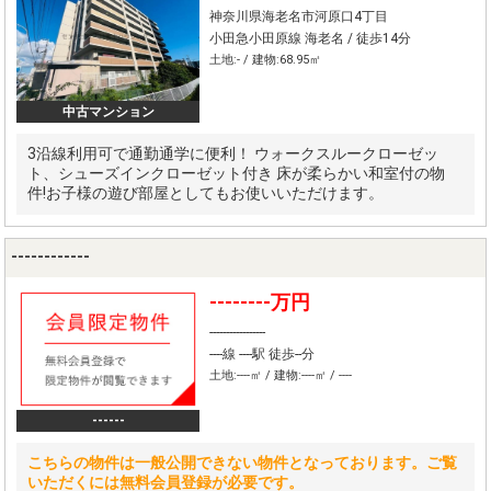
神奈川県海老名市河原口4丁目
小田急小田原線 海老名 / 徒歩14分
土地:- / 建物:68.95㎡
中古マンション
3沿線利用可で通勤通学に便利！ ウォークスルークローゼッ
ト、シューズインクローゼット付き 床が柔らかい和室付の物
件!お子様の遊び部屋としてもお使いいただけます。
------------
--------万円
-----------------
----線 ----駅 徒歩--分
土地:----㎡ / 建物:----㎡ / ----
------
こちらの物件は一般公開できない物件となっております。ご覧
いただくには無料会員登録が必要です。