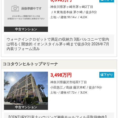
神奈川県茅ヶ崎市茅ヶ崎2丁目
ＪＲ東海道本線 茅ケ崎 / 徒歩9分
土地:- / 建物:99.14㎡ / 4LDK
中古マンション
ウォークインクロゼットで満足の収納力 3面バルコニーで室内
は明るく開放的 イオンスタイル茅ヶ崎まで徒歩3分 2026年7月
内装リフォーム済み
ココタウンヒルトップマリーナ
3,498万円
値下がり
神奈川県藤沢市稲荷1丁目
小田急江ノ島線 藤沢本町 / 徒歩19分
土地:- / 建物:67.72㎡ / 3LDK
中古マンション
【CENTURY21富士ハウジング湘南モールフィル店取扱物件】