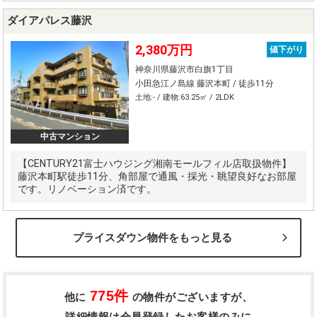
ダイアパレス藤沢
2,380万円
値下がり
神奈川県藤沢市白旗1丁目
小田急江ノ島線 藤沢本町 / 徒歩11分
土地:- / 建物:63.25㎡ / 2LDK
中古マンション
【CENTURY21富士ハウジング湘南モールフィル店取扱物件】
藤沢本町駅徒歩11分、角部屋で通風・採光・眺望良好なお部屋
です。リノベーション済です。
プライスダウン物件をもっと見る
775件
他に
の物件がございますが、
詳細情報は会員登録したお客様のみに