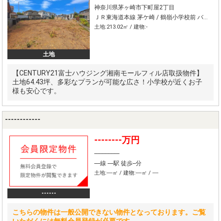
神奈川県茅ヶ崎市下町屋2丁目
ＪＲ東海道本線 茅ケ崎 / 鶴嶺小学校前 バス11分 停歩6分
土地:213.02㎡ / 建物:-
土地
【CENTURY21富士ハウジング湘南モールフィル店取扱物件】
土地64.43坪、多彩なプランが可能な広さ！小学校が近くお子
様も安心です。
------------
--------万円
-----------------
----線 ----駅 徒歩--分
土地:----㎡ / 建物:----㎡ / ----
------
こちらの物件は一般公開できない物件となっております。ご覧
いただくには無料会員登録が必要です。