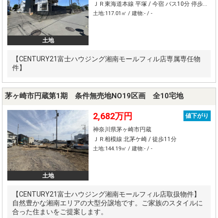
ＪＲ東海道本線 平塚 / 今宿 バス10分 停歩9分
土地:117.01㎡ / 建物:- / -
土地
【CENTURY21富士ハウジング湘南モールフィル店専属専任物
件】
茅ヶ崎市円蔵第1期 条件無売地NO19区画 全10宅地
2,682万円
値下がり
神奈川県茅ヶ崎市円蔵
ＪＲ相模線 北茅ケ崎 / 徒歩11分
土地:144.19㎡ / 建物:- / -
土地
【CENTURY21富士ハウジング湘南モールフィル店取扱物件】
自然豊かな湘南エリアの大型分譲地です。ご家族のスタイルに
合った住まいをご提案します。