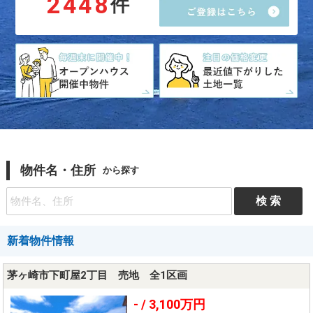
2448
件
物件名・住所
から探す
新着物件情報
茅ヶ崎市下町屋2丁目 売地 全1区画
- /
3,100万円