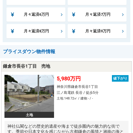
月々返済6万円
月々返済7万円
月々返済8万円
月々返済9万円
プライスダウン物件情報
鎌倉市長谷1丁目 売地
5,980万円
値下がり
神奈川県鎌倉市長谷1丁目
江ノ島電鉄 長谷 / 徒歩5分
土地:148.72㎡ / 建物:- / -
土地
神社仏閣などの歴史的遺産や海まで徒歩圏内の魅力的な街で
す。季節や日本文化を感じながら古都鎌倉の風情と湘南の海と