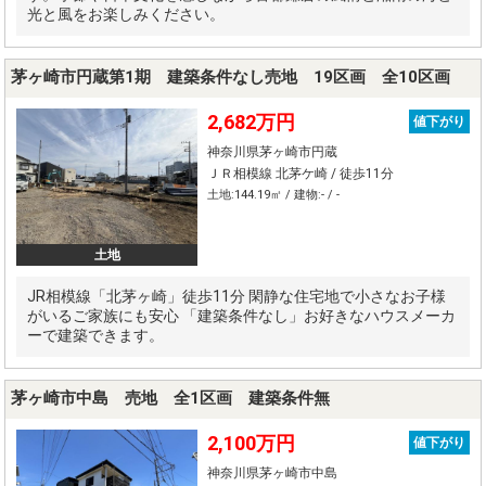
光と風をお楽しみください。
茅ヶ崎市円蔵第1期 建築条件なし売地 19区画 全10区画
2,682万円
値下がり
神奈川県茅ヶ崎市円蔵
ＪＲ相模線 北茅ケ崎 / 徒歩11分
土地:144.19㎡ / 建物:- / -
土地
JR相模線「北茅ヶ崎」徒歩11分 閑静な住宅地で小さなお子様
がいるご家族にも安心 「建築条件なし」お好きなハウスメーカ
ーで建築できます。
茅ヶ崎市中島 売地 全1区画 建築条件無
2,100万円
値下がり
神奈川県茅ヶ崎市中島