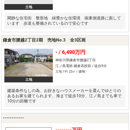
土地
閑静な住宅街 整形地 緑豊かな住環境 南東側道路に面して
います 歩道も整備されているので安心です
鎌倉市腰越2丁目2期 売地No.3 全3区画
- /
6,490万円
神奈川県鎌倉市腰越2丁目
江ノ島電鉄 鎌倉高校前 / 徒歩9分
土地:191.22㎡ / 建物:-
土地
建築条件なしの為、お好きなハウスメーカーを選んでゆとりの
あるお家を建てられます。海まで徒歩10分、江ノ島までも車で
10分の距離です
------------
--------万円