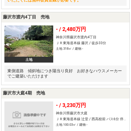
藤沢市渡内4丁目 売地
- /
2,480万円
神奈川県藤沢市渡内4丁目
ＪＲ東海道本線 藤沢 / 徒歩33分
土地:318㎡ / 建物:-
土地
東側道路 傾斜地につき陽当り良好 お好きなハウスメーカー
でご建築いただけます
藤沢市大庭4期 売地
- /
3,230万円
神奈川県藤沢市大庭
ＪＲ東海道本線 辻堂 / 西高校前 バス6分 停歩13分
土地:100.03㎡ / 建物:-