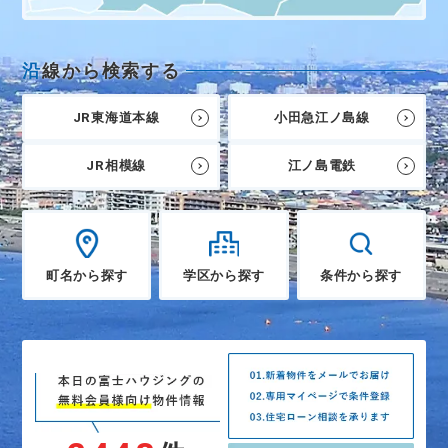
沿
線から検索する
JR東海道本線
小田急江ノ島線
JR相模線
江ノ島電鉄
町名から探す
学区から探す
条件から探す