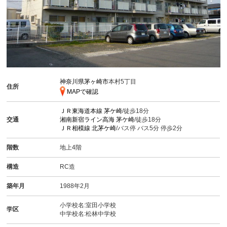
神奈川県茅ヶ崎市
本村5丁目
住所
MAPで確認
ＪＲ東海道本線
茅ケ崎
/徒歩18分
交通
湘南新宿ライン高海
茅ケ崎
/徒歩18分
ＪＲ相模線
北茅ケ崎
/バス停 バス5分 停歩2分
階数
地上4階
構造
RC造
築年月
1988年2月
小学校名:室田小学校
学区
中学校名:松林中学校