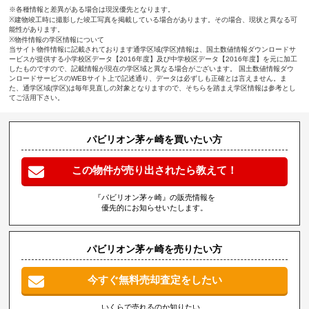
※各種情報と差異がある場合は現況優先となります。
※建物竣工時に撮影した竣工写真を掲載している場合があります。その場合、現状と異なる可
能性があります。
※物件情報の学区情報について
当サイト物件情報に記載されております通学区域(学区)情報は、国土数値情報ダウンロードサ
ービスが提供する小学校区データ【2016年度】及び中学校区データ【2016年度】を元に加工
したものですので、記載情報が現在の学区域と異なる場合がございます。 国土数値情報ダウ
ンロードサービスのWEBサイト上で記述通り、データは必ずしも正確とは言えません。ま
た、通学区域(学区)は毎年見直しの対象となりますので、そちらを踏まえ学区情報は参考とし
てご活用下さい。
パビリオン茅ヶ崎を買いたい方
この物件が売り出されたら教えて！
『パビリオン茅ヶ崎』の販売情報を
優先的にお知らせいたします。
パビリオン茅ヶ崎を売りたい方
今すぐ無料売却査定をしたい
いくらで売れるのか知りたい、