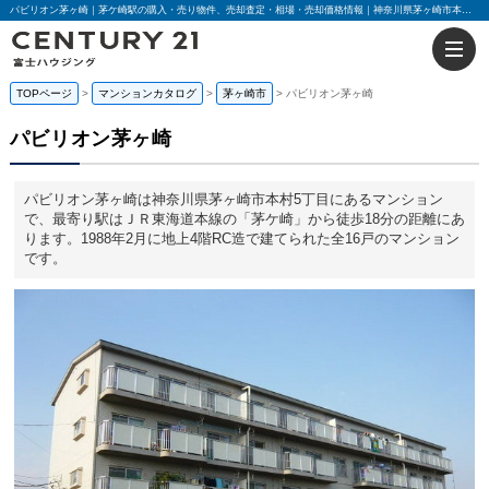
パビリオン茅ヶ崎｜茅ケ崎駅の購入・売り物件、売却査定・相場・売却価格情報｜神奈川県茅ヶ崎市本村5丁目のマンション情報｜センチュリー21富士ハウジング
TOPページ
マンションカタログ
茅ヶ崎市
パビリオン茅ヶ崎
パビリオン茅ヶ崎
パビリオン茅ヶ崎は神奈川県茅ヶ崎市本村5丁目にあるマンション
で、最寄り駅はＪＲ東海道本線の「茅ケ崎」から徒歩18分の距離にあ
ります。1988年2月に地上4階RC造で建てられた全16戸のマンション
です。