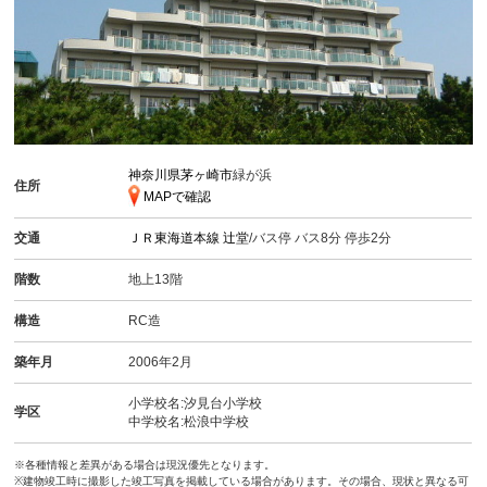
神奈川県茅ヶ崎市
緑が浜
住所
MAPで確認
交通
ＪＲ東海道本線
辻堂
/バス停 バス8分 停歩2分
階数
地上13階
構造
RC造
築年月
2006年2月
小学校名:汐見台小学校
学区
中学校名:松浪中学校
※各種情報と差異がある場合は現況優先となります。
※建物竣工時に撮影した竣工写真を掲載している場合があります。その場合、現状と異なる可