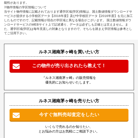
能性があります。
※物件情報の学区情報について
当サイト物件情報に記載されております通学区域(学区)情報は、国土数値情報ダウンロードサ
ービスが提供する小学校区データ【2016年度】及び中学校区データ【2016年度】を元に加工
したものですので、記載情報が現在の学区域と異なる場合がございます。 国土数値情報ダウ
ンロードサービスのWEBサイト上で記述通り、データは必ずしも正確とは言えません。ま
た、通学区域(学区)は毎年見直しの対象となりますので、そちらを踏まえ学区情報は参考とし
てご活用下さい。
ルネス湘南茅ヶ崎を買いたい方
この物件が売り出されたら教えて！
『ルネス湘南茅ヶ崎』の販売情報を
優先的にお知らせいたします。
ルネス湘南茅ヶ崎を売りたい方
今すぐ無料売却査定をしたい
いくらで売れるのか知りたい、
とお悩みの方はお気軽にご相談下さい。