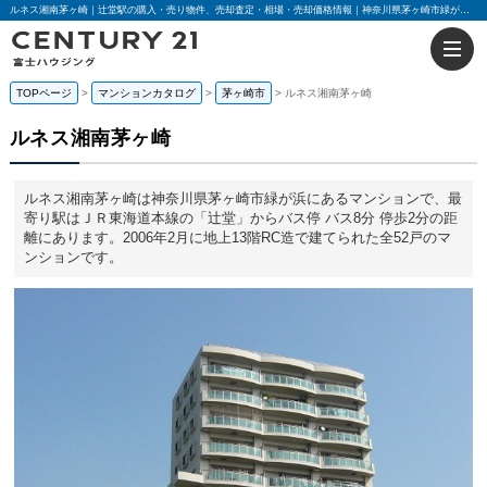
ルネス湘南茅ヶ崎｜辻堂駅の購入・売り物件、売却査定・相場・売却価格情報｜神奈川県茅ヶ崎市緑が浜のマンション情報｜センチュリー21富士ハウジング
TOPページ
マンションカタログ
茅ヶ崎市
ルネス湘南茅ヶ崎
ルネス湘南茅ヶ崎
ルネス湘南茅ヶ崎は神奈川県茅ヶ崎市緑が浜にあるマンションで、最
寄り駅はＪＲ東海道本線の「辻堂」からバス停 バス8分 停歩2分の距
離にあります。2006年2月に地上13階RC造で建てられた全52戸のマ
ンションです。