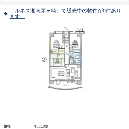
『ルネス湘南茅ヶ崎』で販売中の物件が0件あり
ます。
規模
地上13階