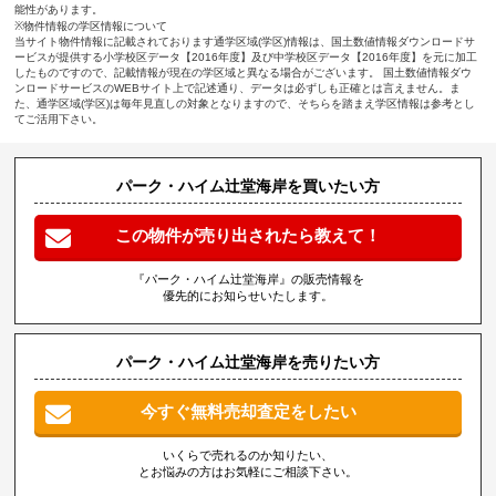
能性があります。
※物件情報の学区情報について
当サイト物件情報に記載されております通学区域(学区)情報は、国土数値情報ダウンロードサ
ービスが提供する小学校区データ【2016年度】及び中学校区データ【2016年度】を元に加工
したものですので、記載情報が現在の学区域と異なる場合がございます。 国土数値情報ダウ
ンロードサービスのWEBサイト上で記述通り、データは必ずしも正確とは言えません。ま
た、通学区域(学区)は毎年見直しの対象となりますので、そちらを踏まえ学区情報は参考とし
てご活用下さい。
パーク・ハイム辻堂海岸を買いたい方
この物件が売り出されたら教えて！
『パーク・ハイム辻堂海岸』の販売情報を
優先的にお知らせいたします。
パーク・ハイム辻堂海岸を売りたい方
今すぐ無料売却査定をしたい
いくらで売れるのか知りたい、
とお悩みの方はお気軽にご相談下さい。