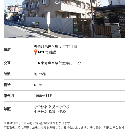
神奈川県茅ヶ崎市
浜竹4丁目
住所
MAPで確認
交通
ＪＲ東海道本線
辻堂
/徒歩13分
階数
地上5階
構造
RC造
築年月
1988年11月
小学校名:汐見台小学校
学区
中学校名:松浪中学校
※各種情報と差異がある場合は現況優先となります。
※建物竣工時に撮影した竣工写真を掲載している場合があります。その場合、現状と異なる可