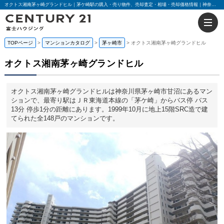
オクトス湘南茅ヶ崎グランドヒル｜茅ケ崎駅の購入・売り物件、売却査定・相場・売却価格情報｜神奈川県茅ヶ崎市甘沼のマンション情報｜センチュリー21富士ハウジング
TOPページ
マンションカタログ
茅ヶ崎市
オクトス湘南茅ヶ崎グランドヒル
オクトス湘南茅ヶ崎グランドヒル
オクトス湘南茅ヶ崎グランドヒルは神奈川県茅ヶ崎市甘沼にあるマン
ションで、最寄り駅はＪＲ東海道本線の「茅ケ崎」からバス停 バス
13分 停歩1分の距離にあります。1999年10月に地上15階SRC造で建
てられた全148戸のマンションです。