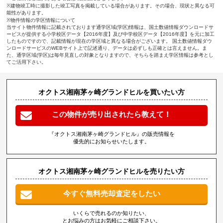
※建物竣工時に撮影した竣工写真を掲載している場合があります。その場合、現状と異なる可
能性があります。
※物件情報の学区情報について
当サイト物件情報に記載されております通学区域(学区)情報は、国土数値情報ダウンロードサ
ービスが提供する小学校区データ【2016年度】及び中学校区データ【2016年度】を元に加工
したものですので、記載情報が現在の学区域と異なる場合がございます。 国土数値情報ダウ
ンロードサービスのWEBサイト上で記述通り、データは必ずしも正確とは言えません。ま
た、通学区域(学区)は毎年見直しの対象となりますので、そちらを踏まえ学区情報は参考とし
てご活用下さい。
オクトス湘南茅ヶ崎グランドヒルを買いたい方
この物件が売り出されたら教えて！
『オクトス湘南茅ヶ崎グランドヒル』の販売情報を
優先的にお知らせいたします。
オクトス湘南茅ヶ崎グランドヒルを売りたい方
今すぐ無料売却査定をしたい
いくらで売れるのか知りたい、
とお悩みの方はお気軽にご相談下さい。