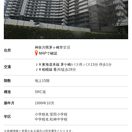
神奈川県茅ヶ崎市
甘沼
住所
MAPで確認
ＪＲ東海道本線
茅ケ崎
/バス停 バス13分 停歩1分
交通
ＪＲ相模線
香川
/徒歩28分
階数
地上15階
構造
SRC造
築年月
1999年10月
小学校名:室田小学校
学区
中学校名:松林中学校
※各種情報と差異がある場合は現況優先となります。