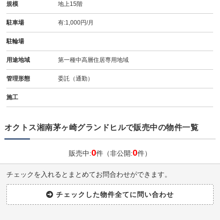
規模
地上15階
駐車場
有:1,000円/月
駐輪場
用途地域
第一種中高層住居専用地域
管理形態
委託（通勤）
施工
オクトス湘南茅ヶ崎グランドヒルで販売中の物件一覧
0
0
販売中:
件（非公開:
件）
チェックを入れるとまとめてお問合わせができます。