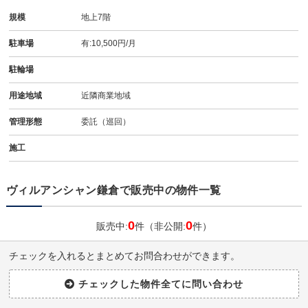
規模
地上7階
駐車場
有:10,500円/月
駐輪場
用途地域
近隣商業地域
管理形態
委託（巡回）
施工
ヴィルアンシャン鎌倉で販売中の物件一覧
0
0
販売中:
件（非公開:
件）
チェックを入れるとまとめてお問合わせができます。