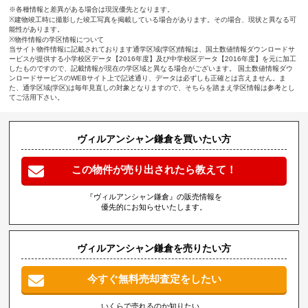
※各種情報と差異がある場合は現況優先となります。
※建物竣工時に撮影した竣工写真を掲載している場合があります。その場合、現状と異なる可
能性があります。
※物件情報の学区情報について
当サイト物件情報に記載されております通学区域(学区)情報は、国土数値情報ダウンロードサ
ービスが提供する小学校区データ【2016年度】及び中学校区データ【2016年度】を元に加工
したものですので、記載情報が現在の学区域と異なる場合がございます。 国土数値情報ダウ
ンロードサービスのWEBサイト上で記述通り、データは必ずしも正確とは言えません。ま
た、通学区域(学区)は毎年見直しの対象となりますので、そちらを踏まえ学区情報は参考とし
てご活用下さい。
ヴィルアンシャン鎌倉を買いたい方
この物件が売り出されたら教えて！
『ヴィルアンシャン鎌倉』の販売情報を
優先的にお知らせいたします。
ヴィルアンシャン鎌倉を売りたい方
今すぐ無料売却査定をしたい
いくらで売れるのか知りたい、