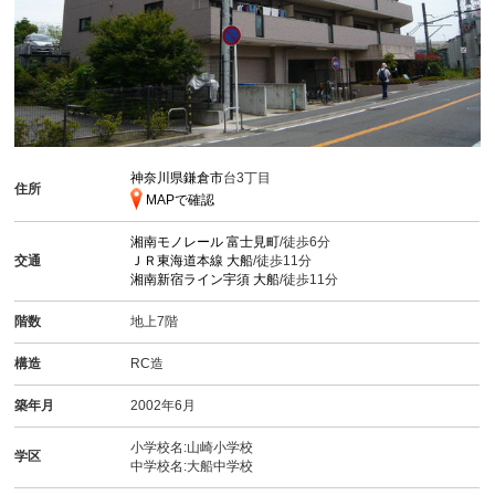
神奈川県鎌倉市
台3丁目
住所
MAPで確認
湘南モノレール
富士見町
/徒歩6分
交通
ＪＲ東海道本線
大船
/徒歩11分
湘南新宿ライン宇須
大船
/徒歩11分
階数
地上7階
構造
RC造
築年月
2002年6月
小学校名:山崎小学校
学区
中学校名:大船中学校