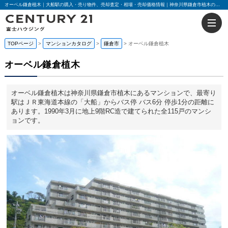
オーベル鎌倉植木｜大船駅の購入・売り物件、売却査定・相場・売却価格情報｜神奈川県鎌倉市植木のマンション情報｜センチュリー21富士ハウジング
TOPページ
マンションカタログ
鎌倉市
オーベル鎌倉植木
オーベル鎌倉植木
オーベル鎌倉植木は神奈川県鎌倉市植木にあるマンションで、最寄り
駅はＪＲ東海道本線の「大船」からバス停 バス6分 停歩1分の距離に
あります。1990年3月に地上9階RC造で建てられた全115戸のマンシ
ョンです。