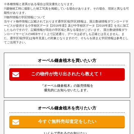
※各種情報と差異がある場合は現況優先となります。
※建物竣工時に撮影した竣工写真を掲載している場合があります。その場合、現状と異なる可
能性があります。
※物件情報の学区情報について
当サイト物件情報に記載されております通学区域(学区)情報は、国土数値情報ダウンロードサ
ービスが提供する小学校区データ【2016年度】及び中学校区データ【2016年度】を元に加工
したものですので、記載情報が現在の学区域と異なる場合がございます。 国土数値情報ダウ
ンロードサービスのWEBサイト上で記述通り、データは必ずしも正確とは言えません。ま
た、通学区域(学区)は毎年見直しの対象となりますので、そちらを踏まえ学区情報は参考とし
てご活用下さい。
オーベル鎌倉植木を買いたい方
この物件が売り出されたら教えて！
『オーベル鎌倉植木』の販売情報を
優先的にお知らせいたします。
オーベル鎌倉植木を売りたい方
今すぐ無料売却査定をしたい
いくらで売れるのか知りたい、