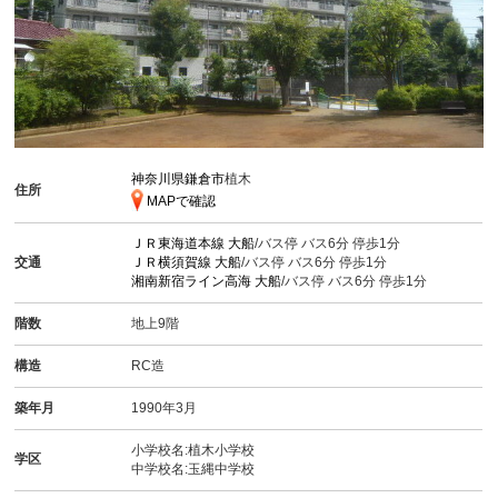
神奈川県鎌倉市
植木
住所
MAPで確認
ＪＲ東海道本線
大船
/バス停 バス6分 停歩1分
交通
ＪＲ横須賀線
大船
/バス停 バス6分 停歩1分
湘南新宿ライン高海
大船
/バス停 バス6分 停歩1分
階数
地上9階
構造
RC造
築年月
1990年3月
小学校名:植木小学校
学区
中学校名:玉縄中学校