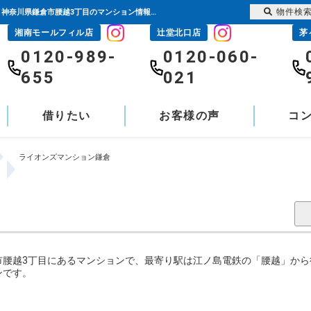
物件検
ライオンズマンション鎌倉｜腰越駅の購入・売り物件、売却査定・相場・売却価格情報｜神奈川県鎌倉市腰越3丁目のマンション情報｜センチュリー21富士ハウジング
湘南モールフィル店
辻堂北口店
茅
0120-989-
0120-060-
655
021
借りたい
お客様の声
コ
ライオンズマンション鎌倉
腰越3丁目にあるマンションで、最寄り駅は江ノ島電鉄の「腰越」から徒
ンです。