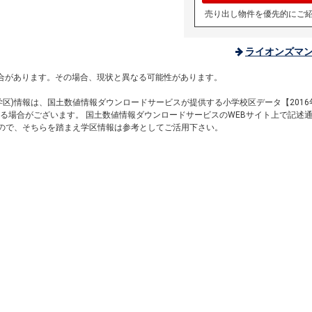
売り出し物件を優先的にご
ライオンズマ
。
合があります。その場合、現状と異なる可能性があります。
区)情報は、国土数値情報ダウンロードサービスが提供する小学校区データ【2016
る場合がございます。 国土数値情報ダウンロードサービスのWEBサイト上で記述
すので、そちらを踏まえ学区情報は参考としてご活用下さい。