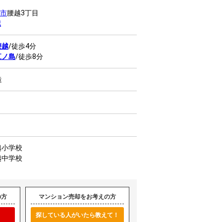
市
腰越3丁目
認
腰越
/徒歩4分
江ノ島
/徒歩8分
造
越小学校
越中学校
の方
マンション売却をお考えの方
探している人がいたら教えて！