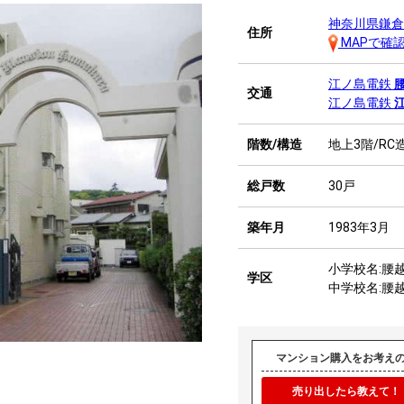
神奈川県鎌倉
住所
MAPで確
江ノ島電鉄
交通
江ノ島電鉄
階数/構造
地上3階/RC
総戸数
30戸
築年月
1983年3月
小学校名:腰
学区
中学校名:腰
マンション購入をお考え
売り出したら教えて！