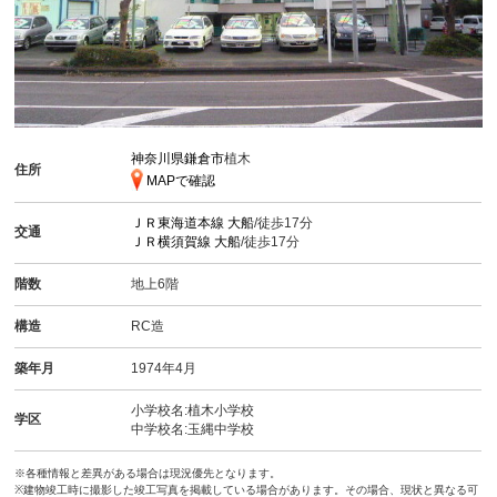
神奈川県鎌倉市
植木
住所
MAPで確認
ＪＲ東海道本線
大船
/徒歩17分
交通
ＪＲ横須賀線
大船
/徒歩17分
階数
地上6階
構造
RC造
築年月
1974年4月
小学校名:植木小学校
学区
中学校名:玉縄中学校
※各種情報と差異がある場合は現況優先となります。
※建物竣工時に撮影した竣工写真を掲載している場合があります。その場合、現状と異なる可