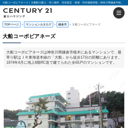
大船コーポビアネーズ｜大船駅の購入・売り物件、売却査定・相場・売却価格情報｜神奈川県鎌倉市植木のマンション情報｜センチュリー21富士ハウジング
TOPページ
マンションカタログ
鎌倉市
大船コーポビアネーズ
大船コーポビアネーズ
大船コーポビアネーズは神奈川県鎌倉市植木にあるマンションで、最
寄り駅はＪＲ東海道本線の「大船」から徒歩17分の距離にあります。
1974年4月に地上6階RC造で建てられた全65戸のマンションです。