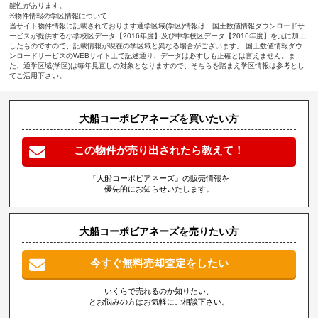
能性があります。
※物件情報の学区情報について
当サイト物件情報に記載されております通学区域(学区)情報は、国土数値情報ダウンロードサ
ービスが提供する小学校区データ【2016年度】及び中学校区データ【2016年度】を元に加工
したものですので、記載情報が現在の学区域と異なる場合がございます。 国土数値情報ダウ
ンロードサービスのWEBサイト上で記述通り、データは必ずしも正確とは言えません。ま
た、通学区域(学区)は毎年見直しの対象となりますので、そちらを踏まえ学区情報は参考とし
てご活用下さい。
大船コーポビアネーズを買いたい方
この物件が売り出されたら教えて！
『大船コーポビアネーズ』の販売情報を
優先的にお知らせいたします。
大船コーポビアネーズを売りたい方
今すぐ無料売却査定をしたい
いくらで売れるのか知りたい、
とお悩みの方はお気軽にご相談下さい。