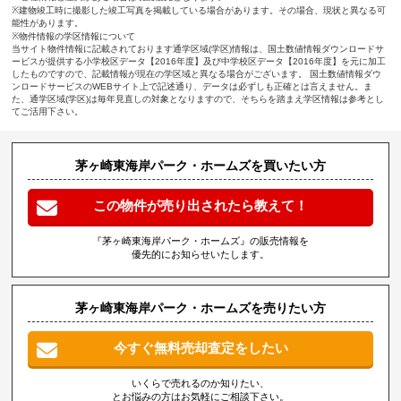
※建物竣工時に撮影した竣工写真を掲載している場合があります。その場合、現状と異なる可
能性があります。
※物件情報の学区情報について
当サイト物件情報に記載されております通学区域(学区)情報は、国土数値情報ダウンロードサ
ービスが提供する小学校区データ【2016年度】及び中学校区データ【2016年度】を元に加工
したものですので、記載情報が現在の学区域と異なる場合がございます。 国土数値情報ダウ
ンロードサービスのWEBサイト上で記述通り、データは必ずしも正確とは言えません。ま
た、通学区域(学区)は毎年見直しの対象となりますので、そちらを踏まえ学区情報は参考とし
てご活用下さい。
茅ヶ崎東海岸パーク・ホームズを買いたい方
この物件が売り出されたら教えて！
『茅ヶ崎東海岸パーク・ホームズ』の販売情報を
優先的にお知らせいたします。
茅ヶ崎東海岸パーク・ホームズを売りたい方
今すぐ無料売却査定をしたい
いくらで売れるのか知りたい、
とお悩みの方はお気軽にご相談下さい。