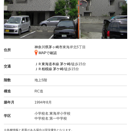
神奈川県茅ヶ崎市
東海岸北5丁目
住所
MAPで確認
ＪＲ東海道本線
茅ケ崎
/徒歩15分
交通
ＪＲ相模線
茅ケ崎
/徒歩15分
階数
地上5階
構造
RC造
築年月
1994年8月
小学校名:東海岸小学校
学区
中学校名:第一中学校
※各種情報と差異がある場合は現況優先となります。