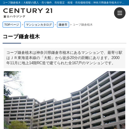
コープ鎌倉植木｜大船駅の購入・売り物件、売却査定・相場・売却価格情報｜神奈川県鎌倉市植木のマンション情報｜センチュリー21富士ハウジング
TOPページ
マンションカタログ
鎌倉市
コープ鎌倉植木
コープ鎌倉植木
コープ鎌倉植木は神奈川県鎌倉市植木にあるマンションで、最寄り駅
はＪＲ東海道本線の「大船」から徒歩20分の距離にあります。2000
年11月に地上14階RC造で建てられた全167戸のマンションです。