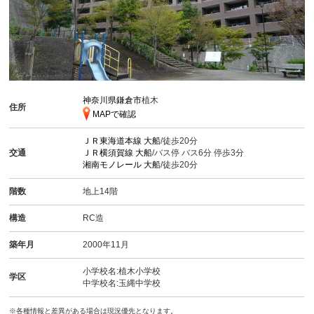
神奈川県鎌倉市
植木
住所
MAPで確認
ＪＲ東海道本線
大船
/徒歩20分
交通
ＪＲ横須賀線
大船
/バス停 バス6分 停歩3分
湘南モノレール
大船
/徒歩20分
階数
地上14階
構造
RC造
築年月
2000年11月
小学校名:植木小学校
学区
中学校名:玉縄中学校
※各種情報と差異がある場合は現況優先となります。