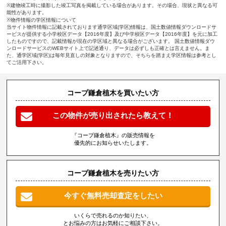
※建物竣工時に撮影した竣工写真を掲載している場合があります。その場合、現状と異なる可
能性があります。
※物件情報の学区情報について
当サイト物件情報に記載されております通学区域(学区)情報は、国土数値情報ダウンロードサ
ービスが提供する小学校区データ【2016年度】及び中学校区データ【2016年度】を元に加工
したものですので、記載情報が現在の学区域と異なる場合がございます。 国土数値情報ダウ
ンロードサービスのWEBサイト上で記述通り、データは必ずしも正確とは言えません。ま
た、通学区域(学区)は毎年見直しの対象となりますので、そちらを踏まえ学区情報は参考とし
てご活用下さい。
コープ鎌倉植木を買いたい方
この物件が売り出されたら教えて！
『コープ鎌倉植木』の販売情報を
優先的にお知らせいたします。
コープ鎌倉植木を売りたい方
今すぐ無料売却査定をしたい
いくらで売れるのか知りたい、
とお悩みの方はお気軽にご相談下さい。