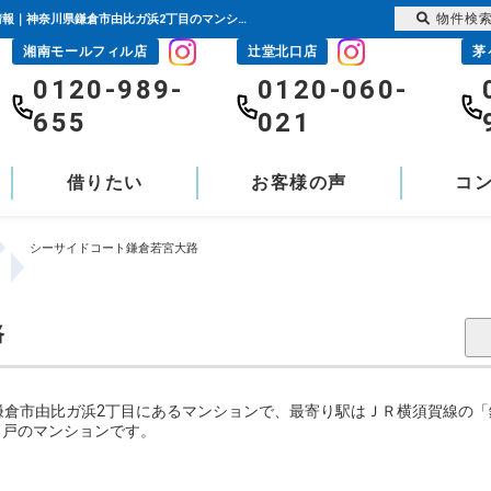
物件検
シーサイドコート鎌倉若宮大路｜鎌倉駅の購入・売り物件、売却査定・相場・売却価格情報｜神奈川県鎌倉市由比ガ浜2丁目のマンション情報｜センチュリー21富士ハウジング
湘南モールフィル店
辻堂北口店
茅
0120-989-
0120-060-
655
021
借りたい
お客様の声
コ
シーサイドコート鎌倉若宮大路
路
倉市由比ガ浜2丁目にあるマンションで、最寄り駅はＪＲ横須賀線の「
全1戸のマンションです。