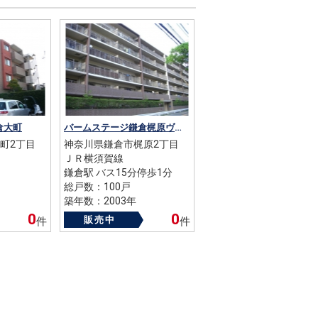
倉大町
バームステージ鎌倉梶原ヴィエント
町2丁目
神奈川県鎌倉市梶原2丁目
ＪＲ横須賀線
鎌倉駅 バス15分停歩1分
総戸数：100戸
築年数：2003年
0
0
販売中
件
件