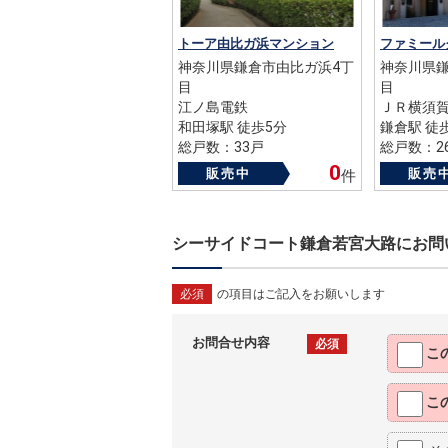
トーア由比ガ浜マンション
神奈川県鎌倉市由比ガ浜4丁
神奈川県鎌
目
目
江ノ島電鉄
ＪＲ横須
和田塚駅 徒歩5分
鎌倉駅 徒
総戸数：33戸
総戸数：2
築年数：1981年
築年数：20
0
販売中
販売
件
シーサイドコート鎌倉若宮大路にお問
必須
の項目はご記入をお願いします
お問合せ内容
必須
こ
こ