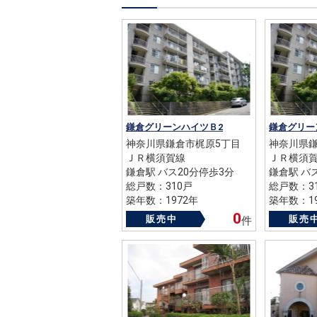
鎌倉グリーンハイツＢ2
鎌倉グリー
神奈川県鎌倉市梶原5丁目
神奈川県鎌
ＪＲ横須賀線
ＪＲ横須
鎌倉駅 バス20分停歩3分
鎌倉駅 バ
総戸数：310戸
総戸数：3
築年数：1972年
築年数：19
0
販売中
販売
件