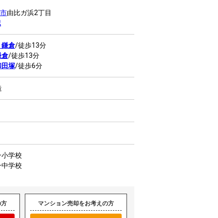
市
由比ガ浜2丁目
認
線
鎌倉
/徒歩13分
鎌倉
/徒歩13分
和田塚
/徒歩6分
造
一小学校
一中学校
の方
マンション売却をお考えの方