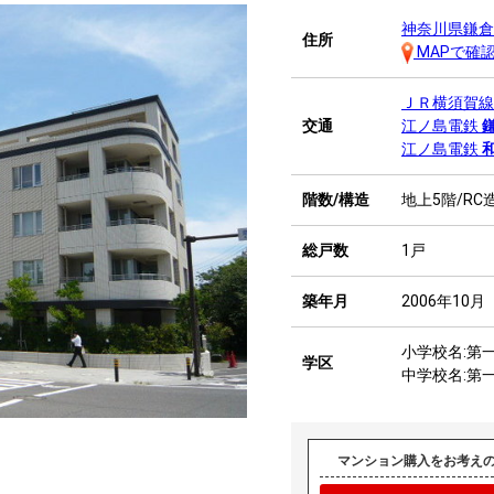
神奈川県鎌倉
住所
MAPで確
ＪＲ横須賀
交通
江ノ島電鉄
江ノ島電鉄
階数/構造
地上5階/RC
総戸数
1戸
築年月
2006年10月
小学校名:第
学区
中学校名:第
マンション購入をお考え