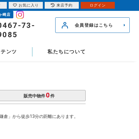
索
お気に入り
来店予約
ログイン
ヶ崎店
0467-73-
会員登録はこちら
9085
ンテンツ
私たちについて
0
販売中物件
件
鎌倉」から徒歩13分の距離にあります。