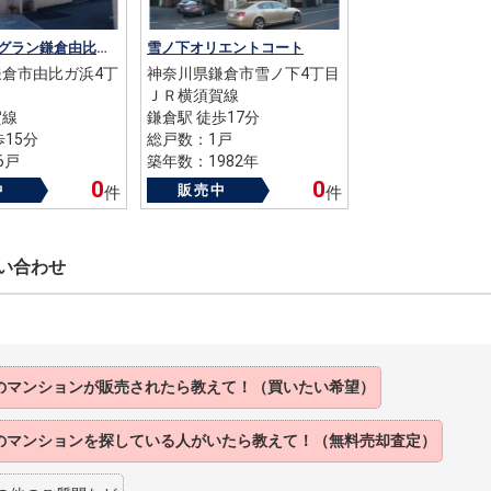
ファミールグラン鎌倉由比が浜
雪ノ下オリエントコート
倉市由比ガ浜4丁
神奈川県鎌倉市雪ノ下4丁目
ＪＲ横須賀線
賀線
鎌倉駅 徒歩17分
歩15分
総戸数：1戸
6戸
築年数：1982年
01年
0
0
中
販売中
件
件
い合わせ
のマンションが販売されたら教えて！（買いたい希望）
のマンションを探している人がいたら教えて！（無料売却査定）