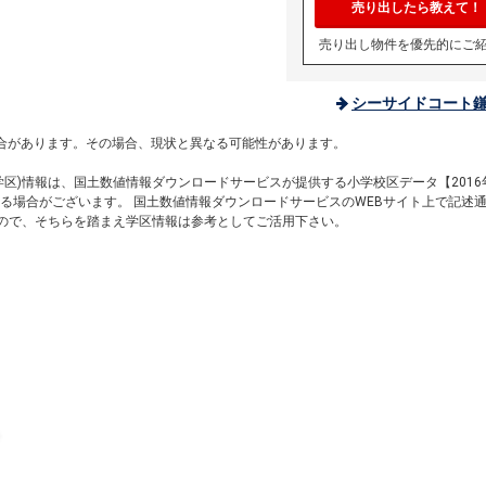
売り出したら教えて！
売り出し物件を優先的にご
シーサイドコート
。
合があります。その場合、現状と異なる可能性があります。
区)情報は、国土数値情報ダウンロードサービスが提供する小学校区データ【2016
る場合がございます。 国土数値情報ダウンロードサービスのWEBサイト上で記述
すので、そちらを踏まえ学区情報は参考としてご活用下さい。