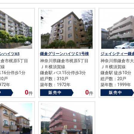
ンハイツA5
鎌倉グリーンハイツＣ1号棟
ジェイシティー鎌
倉市梶原5丁目
神奈川県鎌倉市梶原5丁目
神奈川県鎌倉市大
賀線
ＪＲ横須賀線
ＪＲ横須賀線
ス16分停歩1分
鎌倉駅 バス15分停歩3分
鎌倉駅 徒歩10分
10戸
総戸数：310戸
総戸数：20戸
72年
築年数：1972年
築年数：1999年
0
0
中
販売中
販売中
件
件