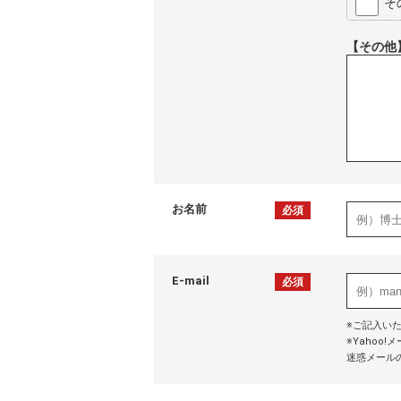
そ
【その他
お名前
必須
E-mail
必須
※ご記入い
※Yaho
迷惑メール