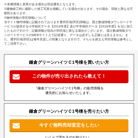
※各種情報と差異がある場合は現況優先となります。
※建物竣工時に撮影した竣工写真を掲載している場合があります。その場合、現状と異なる可
能性があります。
※物件情報の学区情報について
当サイト物件情報に記載されております通学区域(学区)情報は、国土数値情報ダウンロードサ
ービスが提供する小学校区データ【2016年度】及び中学校区データ【2016年度】を元に加工
したものですので、記載情報が現在の学区域と異なる場合がございます。 国土数値情報ダウ
ンロードサービスのWEBサイト上で記述通り、データは必ずしも正確とは言えません。ま
た、通学区域(学区)は毎年見直しの対象となりますので、そちらを踏まえ学区情報は参考とし
てご活用下さい。
鎌倉グリーンハイツＣ1号棟を買いたい方
この物件が売り出されたら教えて！
『鎌倉グリーンハイツＣ1号棟』の販売情報を
優先的にお知らせいたします。
鎌倉グリーンハイツＣ1号棟を売りたい方
今すぐ無料売却査定をしたい
いくらで売れるのか知りたい、