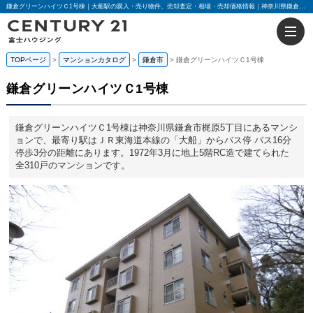
鎌倉グリーンハイツＣ1号棟｜大船駅の購入・売り物件、売却査定・相場・売却価格情報｜神奈川県鎌倉市梶原5丁目のマンション情報｜センチュリー21富士ハウジング
TOPページ
マンションカタログ
鎌倉市
鎌倉グリーンハイツＣ1号棟
鎌倉グリーンハイツＣ1号棟
鎌倉グリーンハイツＣ1号棟は神奈川県鎌倉市梶原5丁目にあるマンシ
ョンで、最寄り駅はＪＲ東海道本線の「大船」からバス停 バス16分
停歩3分の距離にあります。1972年3月に地上5階RC造で建てられた
全310戸のマンションです。