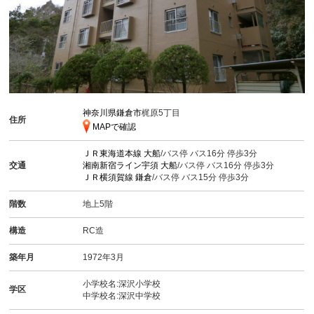
神奈川県鎌倉市
梶原5丁目
住所
MAPで確認
ＪＲ東海道本線
大船
/バス停 バス16分 停歩3分
交通
湘南新宿ライン宇須
大船
/バス停 バス16分 停歩3分
ＪＲ横須賀線
鎌倉
/バス停 バス15分 停歩3分
階数
地上5階
構造
RC造
築年月
1972年3月
小学校名:深沢小学校
学区
中学校名:深沢中学校