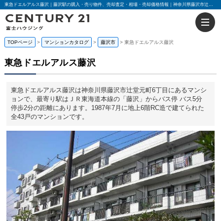
東急ドエルアルス藤沢｜藤沢駅の購入・売り物件、売却査定・相場・売却価格情報｜神奈川県藤沢市辻堂元町6丁目のマンション情報｜センチュリー21富士ハウジング
TOPページ
マンションカタログ
藤沢市
東急ドエルアルス藤沢
東急ドエルアルス藤沢
東急ドエルアルス藤沢は神奈川県藤沢市辻堂元町6丁目にあるマンシ
ョンで、最寄り駅はＪＲ東海道本線の「藤沢」からバス停 バス5分
停歩2分の距離にあります。1987年7月に地上6階RC造で建てられた
全43戸のマンションです。