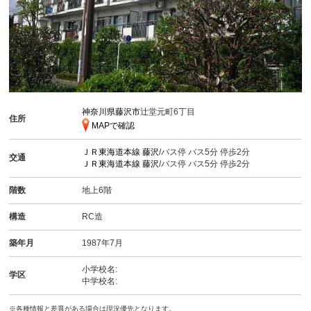
神奈川県藤沢市
辻堂元町6丁目
住所
MAPで確認
ＪＲ東海道本線
藤沢
/バス停 バス5分 停歩2分
交通
ＪＲ東海道本線
藤沢
/バス停 バス5分 停歩2分
階数
地上6階
構造
RC造
築年月
1987年7月
小学校名:
学区
中学校名:
※各種情報と差異がある場合は現況優先となります。