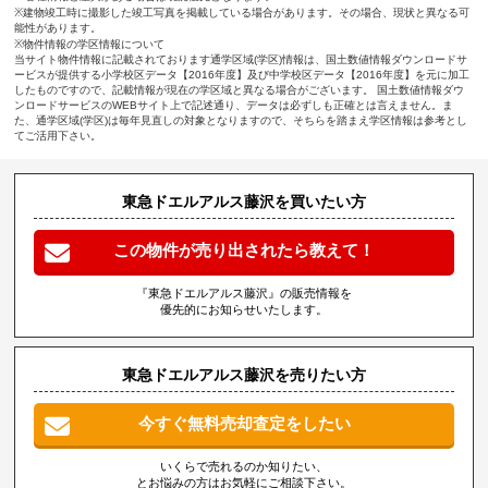
※建物竣工時に撮影した竣工写真を掲載している場合があります。その場合、現状と異なる可
能性があります。
※物件情報の学区情報について
当サイト物件情報に記載されております通学区域(学区)情報は、国土数値情報ダウンロードサ
ービスが提供する小学校区データ【2016年度】及び中学校区データ【2016年度】を元に加工
したものですので、記載情報が現在の学区域と異なる場合がございます。 国土数値情報ダウ
ンロードサービスのWEBサイト上で記述通り、データは必ずしも正確とは言えません。ま
た、通学区域(学区)は毎年見直しの対象となりますので、そちらを踏まえ学区情報は参考とし
てご活用下さい。
東急ドエルアルス藤沢を買いたい方
この物件が売り出されたら教えて！
『東急ドエルアルス藤沢』の販売情報を
優先的にお知らせいたします。
東急ドエルアルス藤沢を売りたい方
今すぐ無料売却査定をしたい
いくらで売れるのか知りたい、
とお悩みの方はお気軽にご相談下さい。