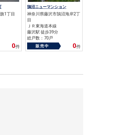
町
鵠沼ニューマンション
旗1丁目
神奈川県藤沢市鵠沼海岸2丁
目
ＪＲ東海道本線
藤沢駅 徒歩39分
総戸数：70戸
築年数：1968年
0
0
販売中
件
件