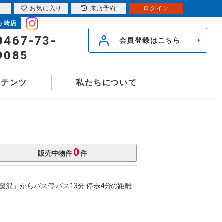
索
お気に入り
来店予約
ログイン
ヶ崎店
0467-73-
会員登録はこちら
9085
ンテンツ
私たちについて
0
販売中物件
件
」からバス停 バス13分 停歩4分の距離