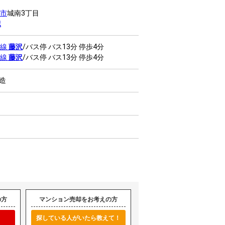
市
城南3丁目
認
本線
藤沢
/バス停 バス13分 停歩4分
本線
藤沢
/バス停 バス13分 停歩4分
C造
の方
マンション売却をお考えの方
探している人がいたら教えて！