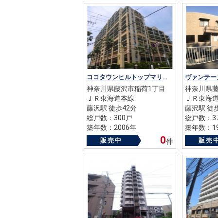
ココタウンヒルトップマリーナ
ヴァンテー
神奈川県藤沢市稲荷1丁目
神奈川県藤
ＪＲ東海道本線
ＪＲ東海
藤沢駅 徒歩42分
藤沢駅 徒
総戸数：300戸
総戸数：3
築年数：2006年
築年数：19
0
販売中
販売
件