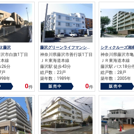
ヌ藤沢
藤沢グリーンライフマンション
シティクルーズ湘
沢市白旗1丁目
神奈川県藤沢市善行坂1丁目
神奈川県藤沢市亀
道本線
ＪＲ東海道本線
ＪＲ東海道本線
歩26分
藤沢駅 徒歩43分
藤沢駅 バス18分
7戸
総戸数：23戸
総戸数：28戸
98年
築年数：1989年
築年数：2005年
0
0
中
販売中
販売中
件
件