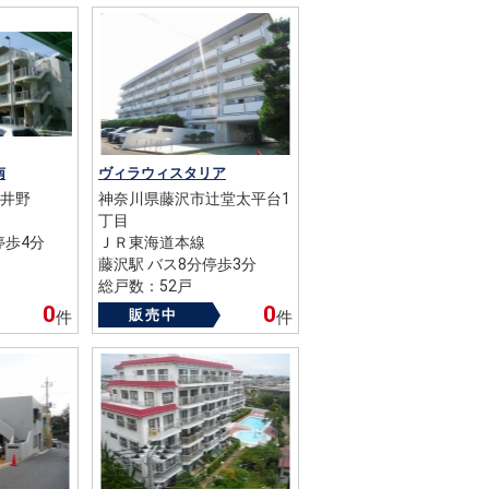
南
ヴィラウィスタリア
井野
神奈川県藤沢市辻堂太平台1
丁目
停歩4分
ＪＲ東海道本線
藤沢駅 バス8分停歩3分
総戸数：52戸
築年数：1970年
0
0
販売中
件
件