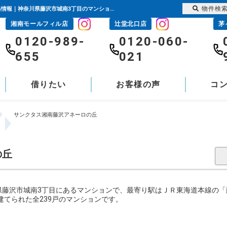
物件検
サンクタス湘南藤沢アネーロの丘｜藤沢駅の購入・売り物件、売却査定・相場・売却価格情報｜神奈川県藤沢市城南3丁目のマンション情報｜センチュリー21富士ハウジング
湘南モールフィル店
辻堂北口店
茅
0120-989-
0120-060-
655
021
借りたい
お客様の声
コ
サンクタス湘南藤沢アネーロの丘
の丘
藤沢市城南3丁目にあるマンションで、最寄り駅はＪＲ東海道本線の「藤沢
で建てられた全239戸のマンションです。