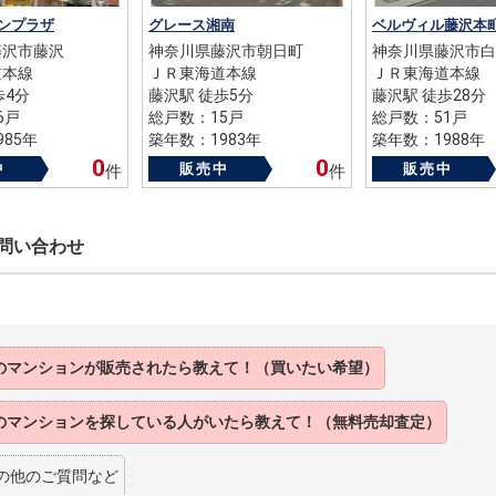
ンプラザ
グレース湘南
ベルヴィル藤沢本
藤沢市藤沢
神奈川県藤沢市朝日町
神奈川県藤沢市白
道本線
ＪＲ東海道本線
ＪＲ東海道本線
歩4分
藤沢駅 徒歩5分
藤沢駅 徒歩28分
6戸
総戸数：15戸
総戸数：51戸
85年
築年数：1983年
築年数：1988年
0
0
中
販売中
販売中
件
件
問い合わせ
のマンションが販売されたら教えて！（買いたい希望）
のマンションを探している人がいたら教えて！（無料売却査定）
の他のご質問など