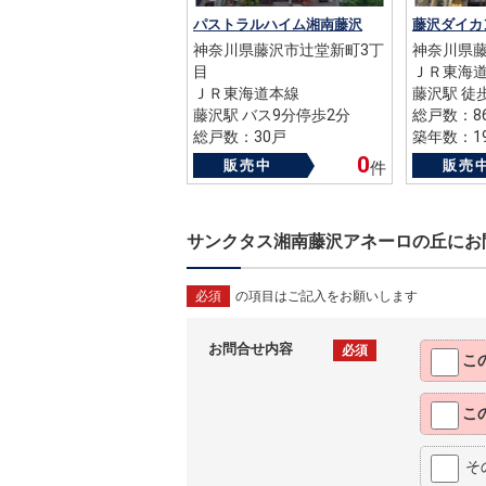
パストラルハイム湘南藤沢
藤沢ダイカ
神奈川県藤沢市辻堂新町3丁
神奈川県
目
ＪＲ東海
ＪＲ東海道本線
藤沢駅 徒
藤沢駅 バス9分停歩2分
総戸数：8
総戸数：30戸
築年数：19
築年数：1997年
0
販売中
販売
件
サンクタス湘南藤沢アネーロの丘にお
必須
の項目はご記入をお願いします
お問合せ内容
必須
こ
こ
そ