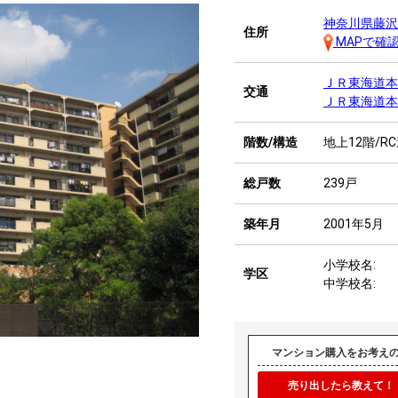
神奈川県藤沢
住所
MAPで確
ＪＲ東海道
交通
ＪＲ東海道
階数/構造
地上12階/R
総戸数
239戸
築年月
2001年5月
小学校名:
学区
中学校名:
マンション購入をお考え
売り出したら教えて！