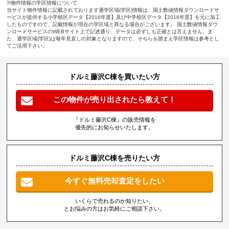
※物件情報の学区情報について
当サイト物件情報に記載されております通学区域(学区)情報は、国土数値情報ダウンロードサ
ービスが提供する小学校区データ【2016年度】及び中学校区データ【2016年度】を元に加工
したものですので、記載情報が現在の学区域と異なる場合がございます。 国土数値情報ダウ
ンロードサービスのWEBサイト上で記述通り、データは必ずしも正確とは言えません。ま
た、通学区域(学区)は毎年見直しの対象となりますので、そちらを踏まえ学区情報は参考とし
てご活用下さい。
ドルミ藤沢C棟を買いたい方
この物件が売り出されたら教えて！
『ドルミ藤沢C棟』の販売情報を
優先的にお知らせいたします。
ドルミ藤沢C棟を売りたい方
今すぐ無料売却査定をしたい
いくらで売れるのか知りたい、
とお悩みの方はお気軽にご相談下さい。