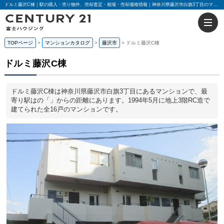
ドルミ藤沢C棟｜駅の購入・売り物件、売却査定・相場・売却価格情報｜神奈川県藤沢市白旗3丁目のマンション情報｜センチュリー21富士ハウジング
TOPページ
マンションカタログ
藤沢市
ドルミ藤沢C棟
ドルミ藤沢C棟
ドルミ藤沢C棟は神奈川県藤沢市白旗3丁目にあるマンションで、最
寄り駅はの「」からの距離にあります。1994年5月に地上3階RC造で
建てられた全16戸のマンションです。