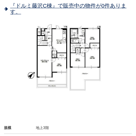
『ドルミ藤沢C棟』で販売中の物件が0件ありま
す。
規模
地上3階