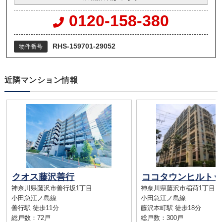
0120-158-380
RHS-159701-29052
物件番号
近隣マンション情報
クオス藤沢善行
神奈川県藤沢市善行坂1丁目
神奈川県藤沢市稲荷1丁目
小田急江ノ島線
小田急江ノ島線
善行駅 徒歩11分
藤沢本町駅 徒歩18分
総戸数：72戸
総戸数：300戸