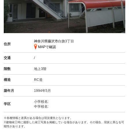
神奈川県藤沢市
白旗3丁目
住所
MAPで確認
交通
/
階数
地上3階
構造
RC造
築年月
1994年5月
小学校名:
学区
中学校名:
※各種情報と差異がある場合は現況優先となります。
※建物竣工時に撮影した竣工写真を掲載している場合があります。その場合、現状と異なる可
能性があります。