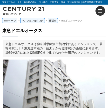
東急ドエルオークス｜藤沢駅の購入・売り物件、売却査定・相場・売却価格情報｜神奈川県藤沢市鵠沼東のマンション情報｜センチュリー21富士ハウジング
TOPページ
マンションカタログ
藤沢市
東急ドエルオークス
東急ドエルオークス
東急ドエルオークスは神奈川県藤沢市鵠沼東にあるマンションで、最
寄り駅はＪＲ東海道本線の「藤沢」から徒歩9分の距離にあります。
1969年2月に地上12階SRC造で建てられた全65戸のマンションです。