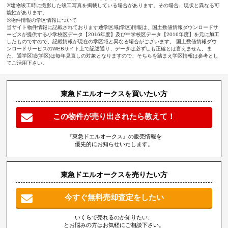
※建物竣工時に撮影した竣工写真を掲載している場合があります。その場合、現状と異なる可
能性があります。
※物件情報の学区情報について
当サイト物件情報に記載されております通学区域(学区)情報は、国土数値情報ダウンロードサ
ービスが提供する小学校区データ【2016年度】及び中学校区データ【2016年度】を元に加工
したものですので、記載情報が現在の学区域と異なる場合がございます。 国土数値情報ダウ
ンロードサービスのWEBサイト上で記述通り、データは必ずしも正確とは言えません。ま
た、通学区域(学区)は毎年見直しの対象となりますので、そちらを踏まえ学区情報は参考とし
てご活用下さい。
東急ドエルオークスを買いたい方
この物件が売り出されたら教えて！
『東急ドエルオークス』の販売情報を
優先的にお知らせいたします。
東急ドエルオークスを売りたい方
今すぐ無料売却査定をしたい
いくらで売れるのか知りたい、
とお悩みの方はお気軽にご相談下さい。