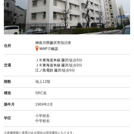
神奈川県藤沢市
鵠沼東
住所
MAPで確認
ＪＲ東海道本線
藤沢
/徒歩9分
交通
ＪＲ東海道本線
藤沢
/徒歩9分
江ノ島電鉄
藤沢
/徒歩9分
階数
地上12階
構造
SRC造
築年月
1969年2月
小学校名:
学区
中学校名:
※各種情報と差異がある場合は現況優先となります。