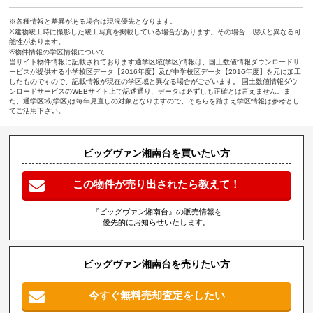
※各種情報と差異がある場合は現況優先となります。
※建物竣工時に撮影した竣工写真を掲載している場合があります。その場合、現状と異なる可
能性があります。
※物件情報の学区情報について
当サイト物件情報に記載されております通学区域(学区)情報は、国土数値情報ダウンロードサ
ービスが提供する小学校区データ【2016年度】及び中学校区データ【2016年度】を元に加工
したものですので、記載情報が現在の学区域と異なる場合がございます。 国土数値情報ダウ
ンロードサービスのWEBサイト上で記述通り、データは必ずしも正確とは言えません。ま
た、通学区域(学区)は毎年見直しの対象となりますので、そちらを踏まえ学区情報は参考とし
てご活用下さい。
ビッグヴァン湘南台を買いたい方
この物件が売り出されたら教えて！
『ビッグヴァン湘南台』の販売情報を
優先的にお知らせいたします。
ビッグヴァン湘南台を売りたい方
今すぐ無料売却査定をしたい