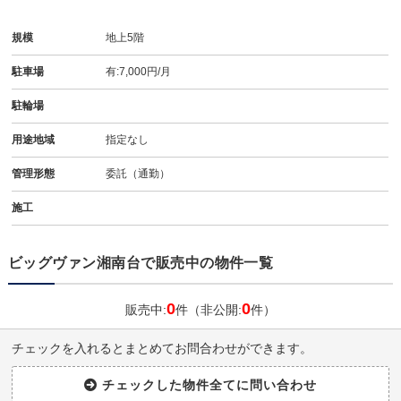
規模
地上5階
駐車場
有:7,000円/月
駐輪場
用途地域
指定なし
管理形態
委託（通勤）
施工
ビッグヴァン湘南台で販売中の物件一覧
0
0
販売中:
件（非公開:
件）
チェックを入れるとまとめてお問合わせができます。