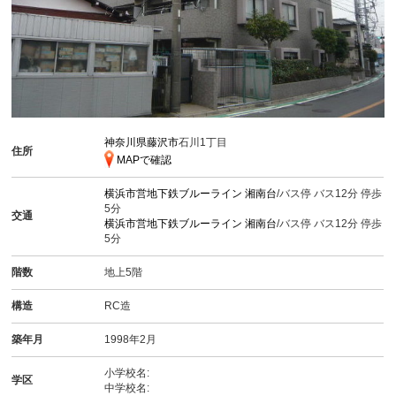
神奈川県藤沢市
石川1丁目
住所
MAPで確認
横浜市営地下鉄ブルーライン
湘南台
/バス停 バス12分 停歩
5分
交通
横浜市営地下鉄ブルーライン
湘南台
/バス停 バス12分 停歩
5分
階数
地上5階
構造
RC造
築年月
1998年2月
小学校名:
学区
中学校名: