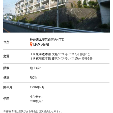
神奈川県藤沢市
渡内4丁目
住所
MAPで確認
ＪＲ東海道本線
大船
/バス停 バス7分 停歩1分
交通
ＪＲ東海道本線
藤沢
/バス停 バス15分 停歩1分
階数
地上4階
構造
RC造
築年月
1996年7月
小学校名:
学区
中学校名:
※各種情報と差異がある場合は現況優先となります。