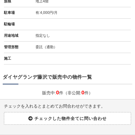
規模
地上4階
駐車場
有:4,000円/月
駐輪場
用途地域
指定なし
管理形態
委託（通勤）
施工
ダイヤグランデ藤沢で販売中の物件一覧
0
0
販売中:
件（非公開:
件）
チェックを入れるとまとめてお問合わせができます。