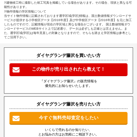
※建物竣工時に撮影した竣工写真を掲載している場合があります。その場合、現状と異なる可
能性があります。
※物件情報の学区情報について
当サイト物件情報に記載されております通学区域(学区)情報は、国土数値情報ダウンロードサ
ービスが提供する小学校区データ【2016年度】及び中学校区データ【2016年度】を元に加工
したものですので、記載情報が現在の学区域と異なる場合がございます。 国土数値情報ダウ
ンロードサービスのWEBサイト上で記述通り、データは必ずしも正確とは言えません。ま
た、通学区域(学区)は毎年見直しの対象となりますので、そちらを踏まえ学区情報は参考とし
てご活用下さい。
ダイヤグランデ藤沢を買いたい方
この物件が売り出されたら教えて！
『ダイヤグランデ藤沢』の販売情報を
優先的にお知らせいたします。
ダイヤグランデ藤沢を売りたい方
今すぐ無料売却査定をしたい
いくらで売れるのか知りたい、
とお悩みの方はお気軽にご相談下さい。