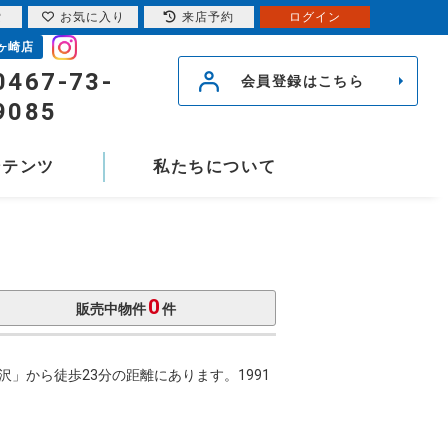
索
お気に入り
来店予約
ログイン
ヶ崎店
0467-73-
会員登録はこちら
9085
ンテンツ
私たちについて
0
販売中物件
件
」から徒歩23分の距離にあります。1991