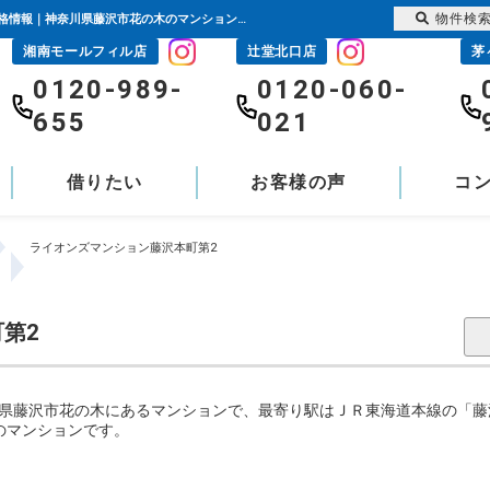
物件検
ライオンズマンション藤沢本町第2｜藤沢駅の購入・売り物件、売却査定・相場・売却価格情報｜神奈川県藤沢市花の木のマンション情報｜センチュリー21富士ハウジング
湘南モールフィル店
辻堂北口店
茅
0120-989-
0120-060-
655
021
借りたい
お客様の声
コ
ライオンズマンション藤沢本町第2
第2
県藤沢市花の木にあるマンションで、最寄り駅はＪＲ東海道本線の「藤沢
戸のマンションです。