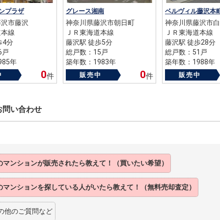
ンプラザ
グレース湘南
ベルヴィル藤沢本
藤沢市藤沢
神奈川県藤沢市朝日町
神奈川県藤沢市白
道本線
ＪＲ東海道本線
ＪＲ東海道本線
歩4分
藤沢駅 徒歩5分
藤沢駅 徒歩28分
6戸
総戸数：15戸
総戸数：51戸
85年
築年数：1983年
築年数：1988年
0
0
中
販売中
販売中
件
件
お問い合わせ
のマンションが販売されたら教えて！（買いたい希望）
のマンションを探している人がいたら教えて！（無料売却査定）
の他のご質問など