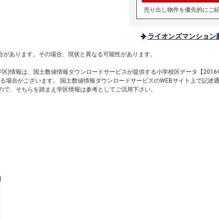
売り出し物件を優先的にご
ライオンズマンション
。
合があります。その場合、現状と異なる可能性があります。
区)情報は、国土数値情報ダウンロードサービスが提供する小学校区データ【2016
る場合がございます。 国土数値情報ダウンロードサービスのWEBサイト上で記述
すので、そちらを踏まえ学区情報は参考としてご活用下さい。