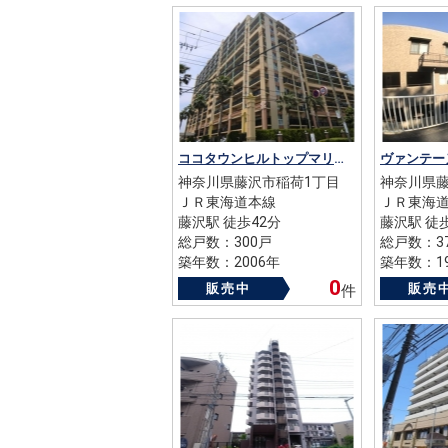
ココタウンヒルトップマリーナ
ヴァンテー
神奈川県藤沢市稲荷1丁目
神奈川県藤
ＪＲ東海道本線
ＪＲ東海
藤沢駅 徒歩42分
藤沢駅 徒
総戸数：300戸
総戸数：3
築年数：2006年
築年数：19
0
販売中
販売
件