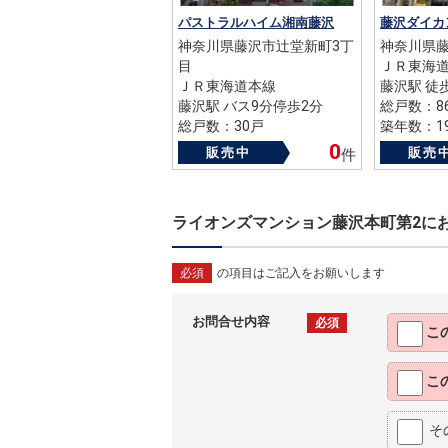
パストラルハイム湘南藤沢
藤沢ダイカ
神奈川県藤沢市辻堂新町3丁
神奈川県
目
ＪＲ東海
ＪＲ東海道本線
藤沢駅 徒
藤沢駅 バス9分停歩2分
総戸数：8
総戸数：30戸
築年数：19
築年数：1997年
0
販売中
販売
件
ライオンズマンション藤沢本町第2に
必須
の項目はご記入をお願いします
お問合せ内容
必須
こ
こ
そ