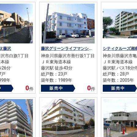
ヌ藤沢
藤沢グリーンライフマンション
シティクルーズ湘
沢市白旗1丁目
神奈川県藤沢市善行坂1丁目
神奈川県藤沢市亀
道本線
ＪＲ東海道本線
ＪＲ東海道本線
歩26分
藤沢駅 徒歩43分
藤沢駅 バス18分
7戸
総戸数：23戸
総戸数：28戸
98年
築年数：1989年
築年数：2005年
0
0
中
販売中
販売中
件
件