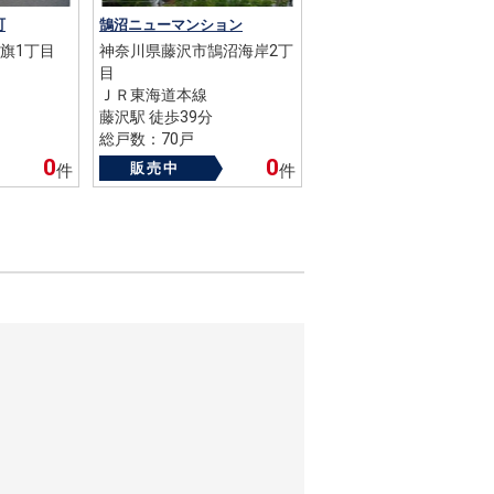
町
鵠沼ニューマンション
旗1丁目
神奈川県藤沢市鵠沼海岸2丁
目
ＪＲ東海道本線
藤沢駅 徒歩39分
総戸数：70戸
築年数：1968年
0
0
販売中
件
件