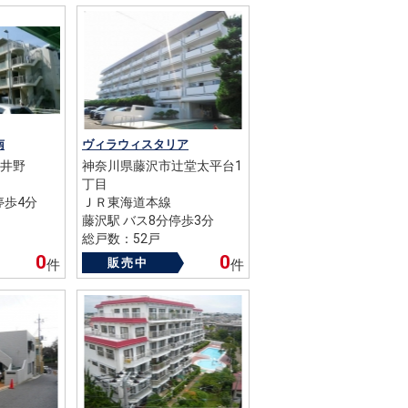
南
ヴィラウィスタリア
井野
神奈川県藤沢市辻堂太平台1
丁目
停歩4分
ＪＲ東海道本線
藤沢駅 バス8分停歩3分
総戸数：52戸
築年数：1970年
0
0
販売中
件
件