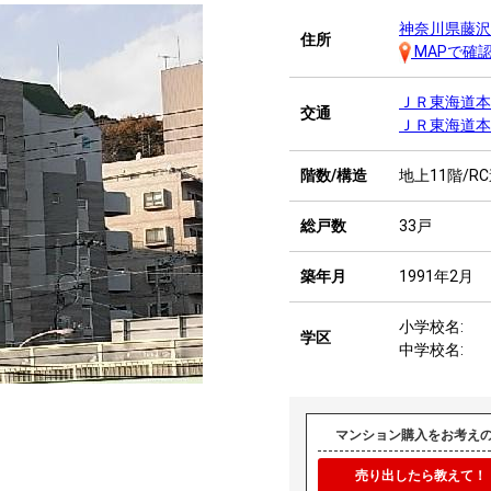
神奈川県藤沢
住所
MAPで確
ＪＲ東海道
交通
ＪＲ東海道
階数/構造
地上11階/R
総戸数
33戸
築年月
1991年2月
小学校名:
学区
中学校名:
マンション購入をお考え
売り出したら教えて！