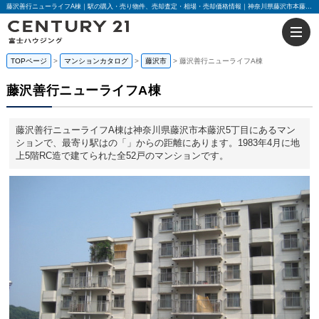
藤沢善行ニューライフA棟｜駅の購入・売り物件、売却査定・相場・売却価格情報｜神奈川県藤沢市本藤沢5丁目のマンション情報｜センチュリー21富士ハウジング
TOPページ
マンションカタログ
藤沢市
藤沢善行ニューライフA棟
藤沢善行ニューライフA棟
藤沢善行ニューライフA棟は神奈川県藤沢市本藤沢5丁目にあるマン
ションで、最寄り駅はの「」からの距離にあります。1983年4月に地
上5階RC造で建てられた全52戸のマンションです。