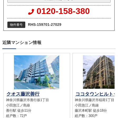
0120-158-380
RHS-159701-27029
物件番号
近隣マンション情報
クオス藤沢善行
神奈川県藤沢市善行坂1丁目
神奈川県藤沢市稲荷1丁目
小田急江ノ島線
小田急江ノ島線
善行駅 徒歩11分
藤沢本町駅 徒歩18分
総戸数：72戸
総戸数：300戸