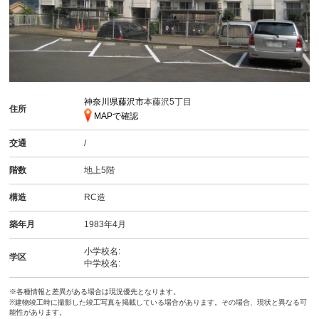
神奈川県藤沢市
本藤沢5丁目
住所
MAPで確認
交通
/
階数
地上5階
構造
RC造
築年月
1983年4月
小学校名:
学区
中学校名:
※各種情報と差異がある場合は現況優先となります。
※建物竣工時に撮影した竣工写真を掲載している場合があります。その場合、現状と異なる可
能性があります。