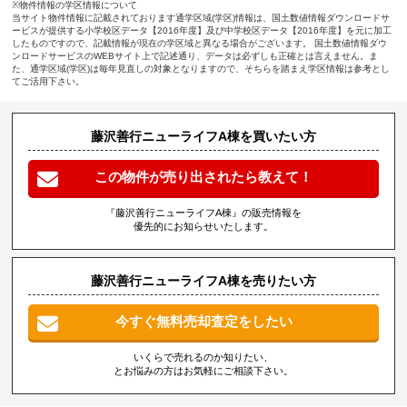
※物件情報の学区情報について
当サイト物件情報に記載されております通学区域(学区)情報は、国土数値情報ダウンロードサ
ービスが提供する小学校区データ【2016年度】及び中学校区データ【2016年度】を元に加工
したものですので、記載情報が現在の学区域と異なる場合がございます。 国土数値情報ダウ
ンロードサービスのWEBサイト上で記述通り、データは必ずしも正確とは言えません。ま
た、通学区域(学区)は毎年見直しの対象となりますので、そちらを踏まえ学区情報は参考とし
てご活用下さい。
藤沢善行ニューライフA棟を買いたい方
この物件が売り出されたら教えて！
『藤沢善行ニューライフA棟』の販売情報を
優先的にお知らせいたします。
藤沢善行ニューライフA棟を売りたい方
今すぐ無料売却査定をしたい
いくらで売れるのか知りたい、
とお悩みの方はお気軽にご相談下さい。