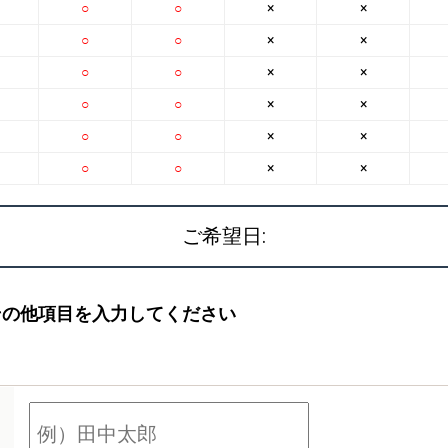
○
○
×
×
○
○
×
×
○
○
×
×
○
○
×
×
○
○
×
×
○
○
×
×
ご希望日:
その他項目を入力してください