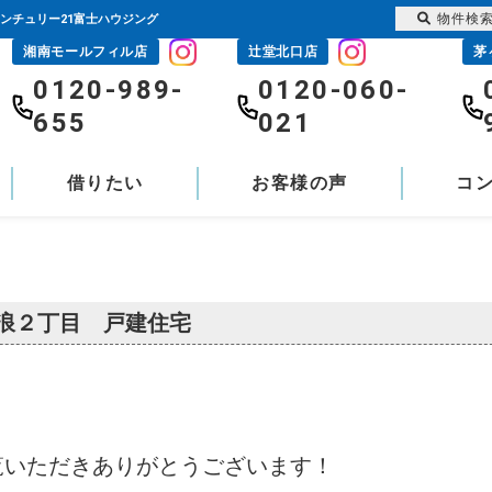
物件検
ンチュリー21富士ハウジング
湘南モールフィル店
辻堂北口店
茅
0120-989-
0120-060-
655
021
借りたい
お客様の声
コ
浪２丁目 戸建住宅
覧いただきありがとうございます！