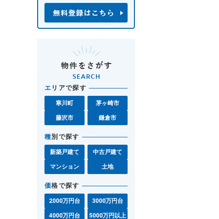
エ
リアで探す
寒川町
茅ヶ崎市
藤沢市
鎌倉市
種
別で探す
新築戸建て
中古戸建て
マンション
土地
価
格で探す
2000万円台
3000万円台
4000万円台
5000万円以上