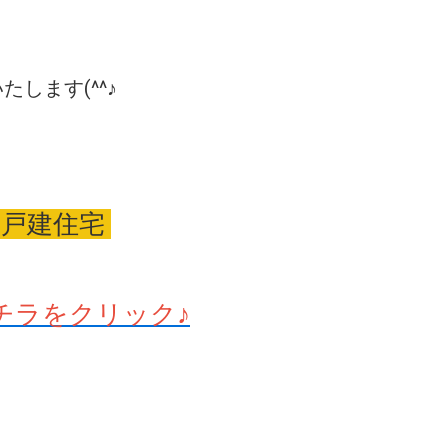
します(^^♪
 戸建住宅
チラをクリック♪