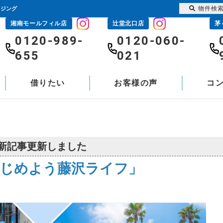
物件検
ウジング
湘南モールフィル店
辻堂北口店
茅
0120-989-
0120-060-
655
021
借りたい
お客様の声
コ
新記事更新しました
じめよう藤沢ライフ」