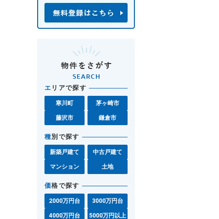
エ
リアで探す
寒川町
茅ヶ崎市
藤沢市
鎌倉市
種
別で探す
新築戸建て
中古戸建て
マンション
土地
価
格で探す
2000万円台
3000万円台
4000万円台
5000万円以上