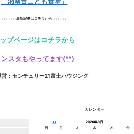
「湘南台こども食堂」
↑↑↑↑↑↑↑↑最新記事はコチラから↑↑↑↑↑↑↑↑
ップページはコチラから
ンスタもやってます(^^)
運営：センチュリー21富士ハウジング
カレンダー
<<
2026年8月
日
月
火
水
木
金