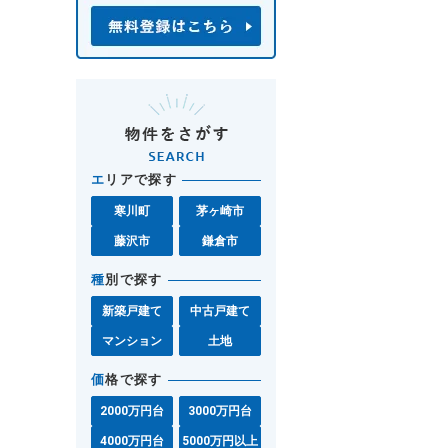
エ
リアで探す
寒川町
茅ヶ崎市
藤沢市
鎌倉市
種
別で探す
新築戸建て
中古戸建て
マンション
土地
価
格で探す
2000万円台
3000万円台
4000万円台
5000万円以上