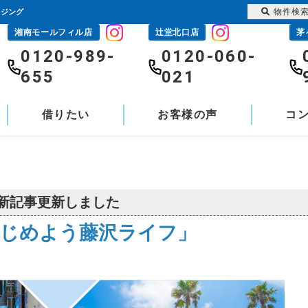
物件検
ウジング
湘南モールフィル店
辻堂北口店
茅
0120-989-
0120-060-
655
021
借りたい
お客様の声
コ
新記事更新しました
じめよう藤沢ライフ」