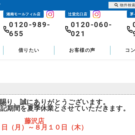
物件検
グ
湘南モールフィル店
辻堂北口店
茅
0120-989-
0120-060-
655
021
借りたい
お客様の声
コ
顧賜り、誠にありがとうございます。
下記期間を夏季休業とさせていただきます。
藤沢店
７日（月）～８月１０日（木）