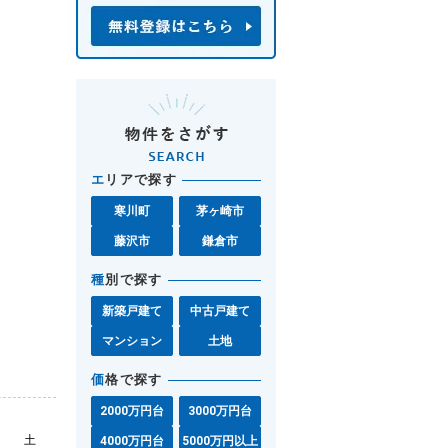
エ
リアで探す
寒川町
茅ヶ崎市
藤沢市
鎌倉市
種
別で探す
新築戸建て
中古戸建て
マンション
土地
価
格で探す
2000万円台
3000万円台
土
4000万円台
5000万円以上