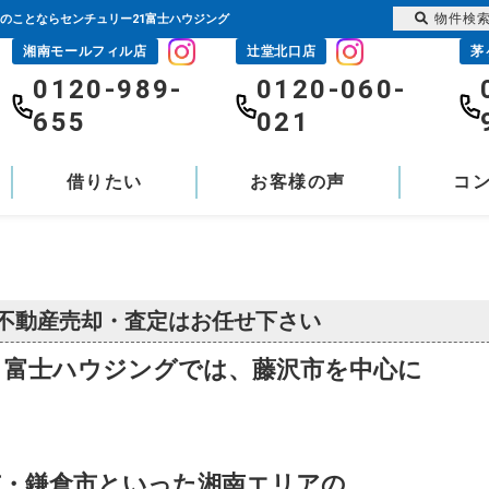
物件検
産のことならセンチュリー21富士ハウジング
湘南モールフィル店
辻堂北口店
茅
0120-989-
0120-060-
655
021
借りたい
お客様の声
コ
不動産売却・査定はお任せ下さい
1富士ハウジングでは、藤沢市を中心に
市・鎌倉市といった湘南エリアの