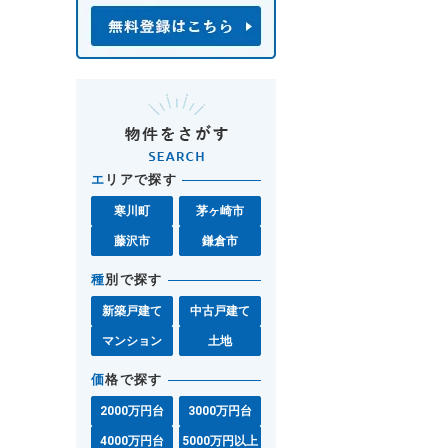
エ
リアで探す
寒川町
茅ヶ崎市
藤沢市
鎌倉市
種
別で探す
新築戸建て
中古戸建て
マンション
土地
価
格で探す
2000万円台
3000万円台
4000万円台
5000万円以上