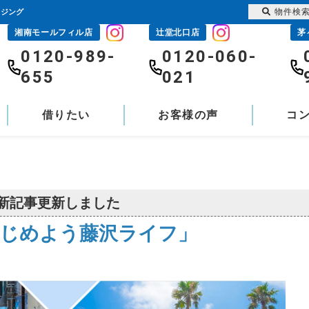
物件検
ウジング
湘南モールフィル店
辻堂北口店
茅
0120-989-
0120-060-
655
021
借りたい
お客様の声
コ
新記事更新しました
じめよう藤沢ライフ」