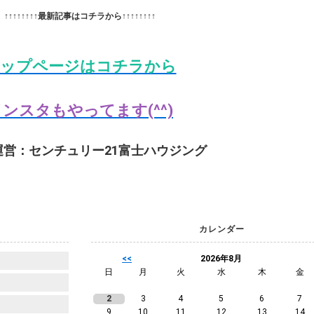
↑↑↑↑↑↑↑↑最新記事はコチラから↑↑↑↑↑↑↑↑
ップページはコチラから
ンスタもやってます(^^)
運営：センチュリー21富士ハウジング
カレンダー
<<
2026年8月
日
月
火
水
木
金
2
3
4
5
6
7
9
10
11
12
13
14