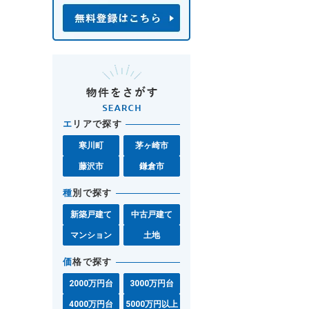
エ
リアで探す
寒川町
茅ヶ崎市
藤沢市
鎌倉市
種
別で探す
新築戸建て
中古戸建て
マンション
土地
価
格で探す
2000万円台
3000万円台
4000万円台
5000万円以上