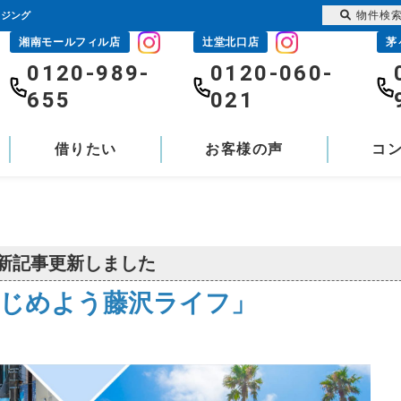
物件検
ウジング
湘南モールフィル店
辻堂北口店
茅
0120-989-
0120-060-
655
021
借りたい
お客様の声
コ
新記事更新しました
じめよう藤沢ライフ」