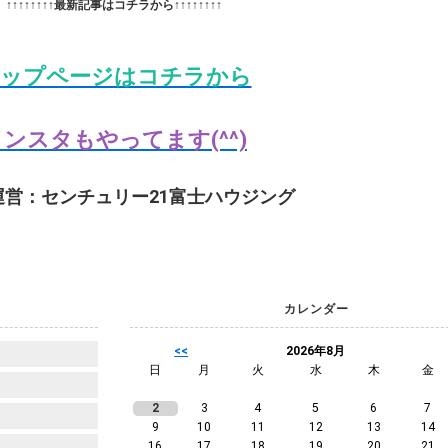
↑↑↑↑↑↑↑↑最新記事はコチラから↑↑↑↑↑↑↑↑
ップページはコチラから
ンスタもやってます(^^)
運営：センチュリー21富士ハウジング
カレンダー
<<
2026年8月
日
月
火
水
木
金
2
3
4
5
6
7
9
10
11
12
13
14
16
17
18
19
20
21