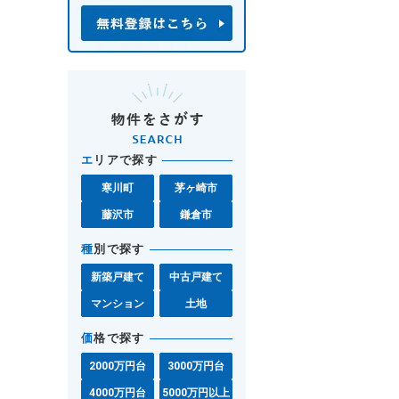
エ
リアで探す
寒川町
茅ヶ崎市
藤沢市
鎌倉市
種
別で探す
新築戸建て
中古戸建て
マンション
土地
価
格で探す
2000万円台
3000万円台
4000万円台
5000万円以上